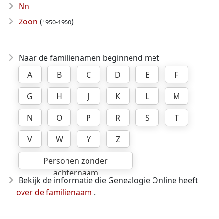
Nn
Zoon
(
)
1950-1950
Naar de familienamen beginnend met
A
B
C
D
E
F
G
H
J
K
L
M
N
O
P
R
S
T
V
W
Y
Z
Personen zonder
achternaam
Bekijk de informatie die Genealogie Online heeft
over de familienaam
.