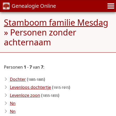
Genealogie Online
Stamboom familie Mesdag
» Personen zonder
achternaam
Personen
1
-
7
van
7
:
Dochter
(
)
1885-1885
Levenloos dochtertje
(
)
1915-1915
Levenloze zoon
(
)
1855-1855
Nn
Nn