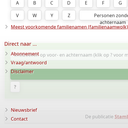
A
B
C
D
E
F
G
V
W
Y
Z
Personen zond
achternaam
Meest voorkomende familienamen (familienaamwolk)
Direct naar ...
Abonnement
Vraag/antwoord
Disclaimer
?
Nieuwsbrief
De publicatie
Stamb
Contact