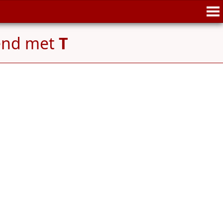
end met
T