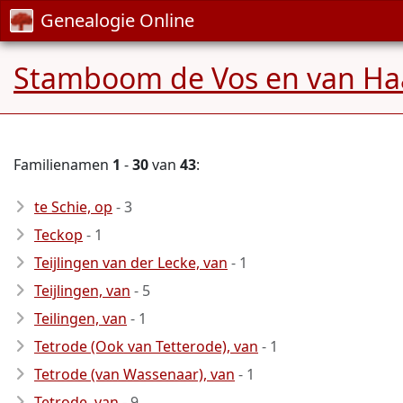
Genealogie Online
Stamboom de Vos en van Ha
Familienamen
1
-
30
van
43
:
te Schie, op
- 3
Teckop
- 1
Teijlingen van der Lecke, van
- 1
Teijlingen, van
- 5
Teilingen, van
- 1
Tetrode (Ook van Tetterode), van
- 1
Tetrode (van Wassenaar), van
- 1
Tetrode, van
- 9