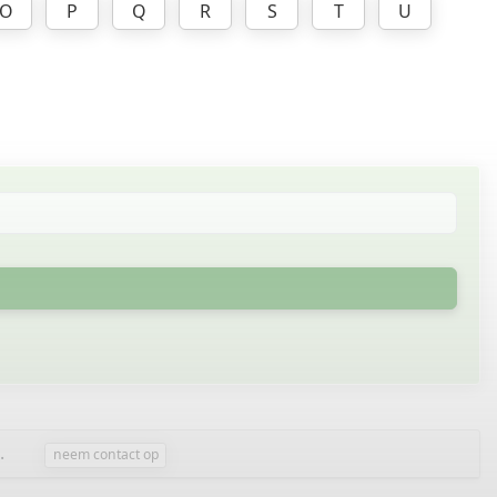
O
P
Q
R
S
T
U
.
neem contact op