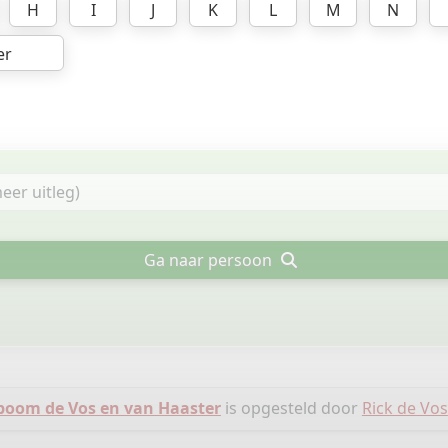
H
I
J
K
L
M
N
er
Ga naar persoon
oom de Vos en van Haaster
is opgesteld door
Rick de Vos