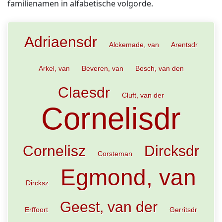
familienamen in alfabetische volgorde.
Adriaensdr
Alckemade, van
Arentsdr
Arkel, van
Beveren, van
Bosch, van den
Claesdr
Cluft, van der
Cornelisdr
Cornelisz
Dircksdr
Corsteman
Egmond, van
Dircksz
Geest, van der
Erffoort
Gerritsdr