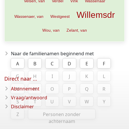
Velsen, van
Verdel
Vink
Wassenaar
Willemsdr
Wassenaer, van
Westgeest
Wou, van
Zelant, van
Naar de familienamen beginnend met
A
B
C
D
E
F
G
H
I
J
K
L
Direct naar ...
Abonnement
M
N
O
P
Q
R
Vraag/antwoord
S
T
U
V
W
Y
Disclaimer
Z
Personen zonder
achternaam