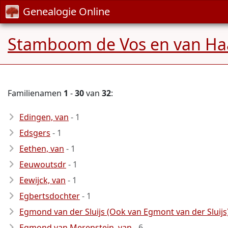
Genealogie Online
Stamboom de Vos en van Ha
Familienamen
1
-
30
van
32
:
Edingen, van
- 1
Edsgers
- 1
Eethen, van
- 1
Eeuwoutsdr
- 1
Eewijck, van
- 1
Egbertsdochter
- 1
Egmond van der Sluijs (Ook van Egmont van der Sluijs)
Egmond van Merenstein, van
- 6