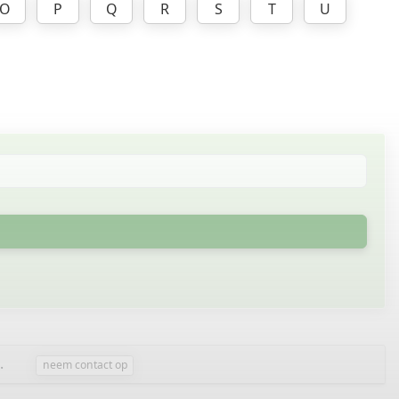
O
P
Q
R
S
T
U
.
neem contact op