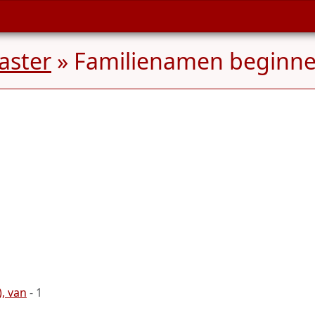
aster
» Familienamen beginn
, van
- 1