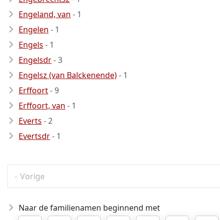
Engeland, van
- 1
Engelen
- 1
Engels
- 1
Engelsdr
- 3
Engelsz (van Balckenende)
- 1
Erffoort
- 9
Erffoort, van
- 1
Everts
- 2
Evertsdr
- 1
Vorige
Naar de familienamen beginnend met