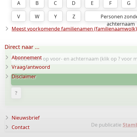
A
B
C
D
E
F
G
V
W
Y
Z
Personen zond
achternaam
Meest voorkomende familienamen (familienaamwolk)
Direct naar ...
Abonnement
Vraag/antwoord
Disclaimer
?
Nieuwsbrief
De publicatie
Stamb
Contact