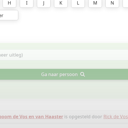
H
I
J
K
L
M
N
er
Ga naar persoon
oom de Vos en van Haaster
is opgesteld door
Rick de Vos