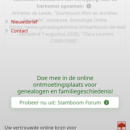
herkomst opnemen:
Annelies de Leede, "Stamboom Wim en Annelies
de Leede", database,
Genealogie Online
Nieuwsbrief
(
https://www.genealogieonline.nl/stamboom-de-leede
Contact
: benaderd 7 augustus 2026), "Clara Lourens
(1869-1938)".
Doe mee in de online
ontmoetingsplaats voor
genealogen en familiegeschiedenis!
Probeer nu uit: Stamboom Forum
Uw vertrouwde online bron voor