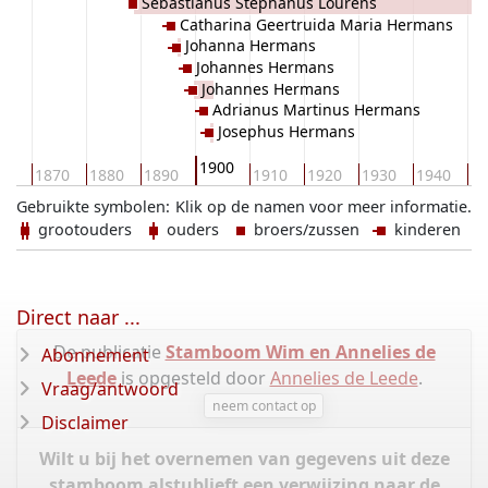
Sebastianus Stephanus Lourens
Catharina Geertruida Maria Hermans
Johanna Hermans
Johannes Hermans
Johannes Hermans
Adrianus Martinus Hermans
Josephus Hermans
1900
60
1870
1880
1890
1910
1920
1930
1940
19
Gebruikte symbolen:
Klik op de namen voor meer informatie.
grootouders
ouders
broers/zussen
kinderen
Direct naar ...
De publicatie
Stamboom Wim en Annelies de
Abonnement
Leede
is opgesteld door
Annelies de Leede
.
Vraag/antwoord
neem contact op
Disclaimer
Wilt u bij het overnemen van gegevens uit deze
stamboom alstublieft een verwijzing naar de