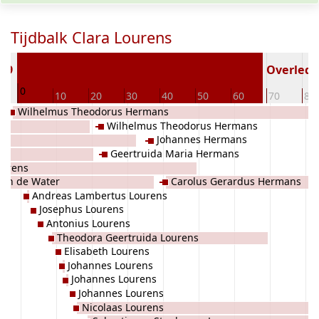
Tijdbalk Clara Lourens
869
Overleden
0
10
20
30
40
50
60
70
80
Wilhelmus Theodorus Hermans
Wilhelmus Theodorus Hermans
Johannes Hermans
Geertruida Maria Hermans
ourens
van de Water
Carolus Gerardus Hermans
Andreas Lambertus Lourens
Josephus Lourens
Antonius Lourens
Theodora Geertruida Lourens
Elisabeth Lourens
Johannes Lourens
Johannes Lourens
Johannes Lourens
Nicolaas Lourens