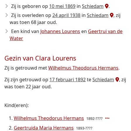
Zij is geboren op
10 mei 1869
in
Schiedam
.
Zij is overleden op
24 april 1938
in
Schiedam
, zij
was toen 68 jaar oud.
Een kind van
Johannes Lourens
en
Geertrui van de
Water
Gezin van Clara Lourens
Zij is getrouwd met
Wilhelmus Theodorus Hermans
.
Zij zijn getrouwd op
17 februari 1892
te
Schiedam
, zij
was toen 22 jaar oud.
Kind(eren):
Wilhelmus Theodorus Hermans
1892-????
Geertruida Maria Hermans
1893-????