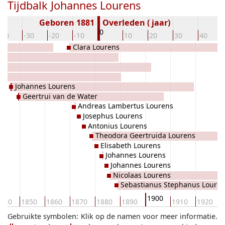
Tijdbalk Johannes Lourens
Geboren 1881
Overleden ( jaar)
0
-40
-30
-20
-10
10
20
30
40
Clara Lourens
ns
Johannes Lourens
Geertrui van de Water
Andreas Lambertus Lourens
Josephus Lourens
Antonius Lourens
Theodora Geertruida Lourens
Elisabeth Lourens
Johannes Lourens
Johannes Lourens
Nicolaas Lourens
Sebastianus Stephanus Loure
1900
840
1850
1860
1870
1880
1890
1910
1920
Gebruikte symbolen:
Klik op de namen voor meer informatie.