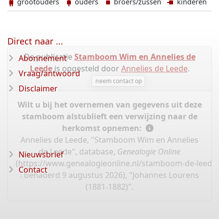
grootouders
ouders
broers/zussen
kinderen
Direct naar ...
De publicatie
Stamboom Wim en Annelies de
Abonnement
Leede
is opgesteld door
Annelies de Leede
.
Vraag/antwoord
neem contact op
Disclaimer
Wilt u bij het overnemen van gegevens uit deze
stamboom alstublieft een verwijzing naar de
herkomst opnemen:
Annelies de Leede, "Stamboom Wim en Annelies
de Leede", database,
Genealogie Online
Nieuwsbrief
(
https://www.genealogieonline.nl/stamboom-de-leede
Contact
: benaderd 9 augustus 2026), "Johannes Lourens
(1881-1882)".