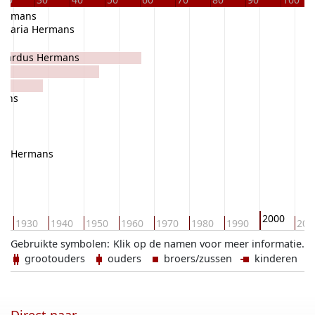
Hermans
a Maria Hermans
erardus Hermans
mans
s
us Hermans
ans
2000
0
1930
1940
1950
1960
1970
1980
1990
201
Gebruikte symbolen:
Klik op de namen voor meer informatie.
grootouders
ouders
broers/zussen
kinderen