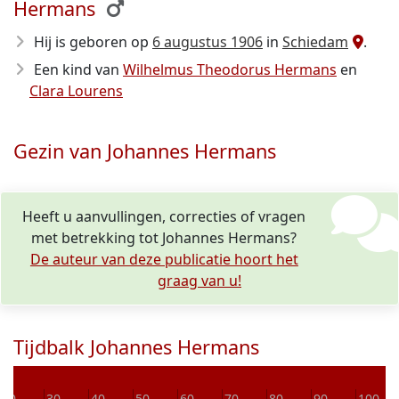
Hermans
Hij is geboren op
6 augustus 1906
in
Schiedam
.
Een kind van
Wilhelmus Theodorus Hermans
en
Clara Lourens
Gezin van Johannes Hermans
Heeft u aanvullingen, correcties of vragen
met betrekking tot Johannes Hermans?
De auteur van deze publicatie hoort het
graag van u!
Tijdbalk Johannes Hermans
20
30
40
50
60
70
80
90
100