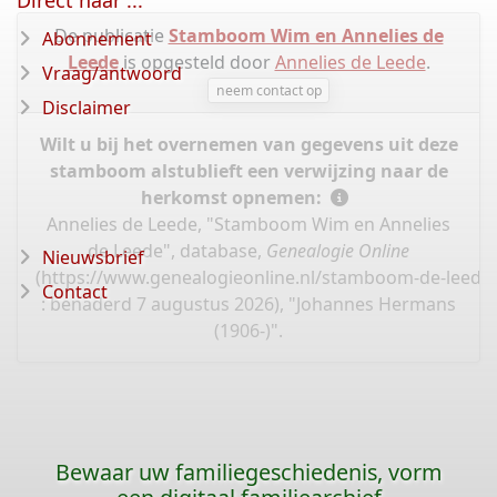
Direct naar ...
De publicatie
Stamboom Wim en Annelies de
Abonnement
Leede
is opgesteld door
Annelies de Leede
.
Vraag/antwoord
neem contact op
Disclaimer
Wilt u bij het overnemen van gegevens uit deze
stamboom alstublieft een verwijzing naar de
herkomst opnemen:
Annelies de Leede, "Stamboom Wim en Annelies
de Leede", database,
Genealogie Online
Nieuwsbrief
(
https://www.genealogieonline.nl/stamboom-de-leede
Contact
: benaderd 7 augustus 2026), "Johannes Hermans
(1906-)".
Bewaar uw familiegeschiedenis, vorm