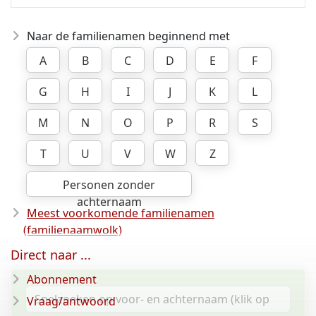
Naar de familienamen beginnend met
A
B
C
D
E
F
G
H
I
J
K
L
M
N
O
P
R
S
T
U
V
W
Z
Personen zonder
achternaam
Meest voorkomende familienamen
(familienaamwolk)
Direct naar ...
Abonnement
Vraag/antwoord