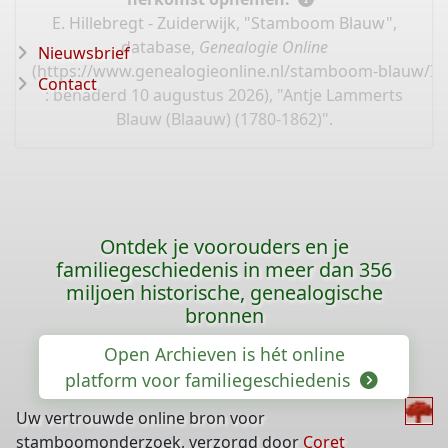
E. Hillebregt - Zuiderwijk, "Stamboom Blauw",
database,
Genealogie Online
Nieuwsbrief
(
https://www.genealogieonline.nl/stamboom-blauw/I2
Contact
: benaderd 10 augustus 2026), "Antje Lammerts
Blauw (Blaauw) (1780-1862)".
Ontdek je voorouders en je
familiegeschiedenis in meer dan 356
miljoen historische, genealogische
bronnen
Open Archieven is hét online
platform voor familiegeschiedenis
Uw vertrouwde online bron voor
stamboomonderzoek, verzorgd door
Coret