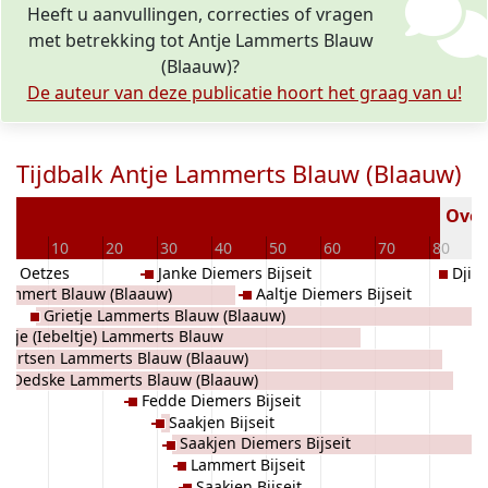
Heeft u aanvullingen, correcties of vragen
met betrekking tot Antje Lammerts Blauw
(Blaauw)?
De auteur van deze publicatie hoort het graag van u!
Tijdbalk Antje Lammerts Blauw (Blaauw)
Overl
0
10
20
30
40
50
60
70
80
ke) Oetzes
Janke Diemers Bijseit
Djim
 Lammert Blauw (Blaauw)
Aaltje Diemers Bijseit
w
Grietje Lammerts Blauw (Blaauw)
eltje (Iebeltje) Lammerts Blauw
Martsen Lammerts Blauw (Blaauw)
uw)
Oedske Lammerts Blauw (Blaauw)
Fedde Diemers Bijseit
Saakjen Bijseit
Saakjen Diemers Bijseit
Lammert Bijseit
Saakjen Bijseit