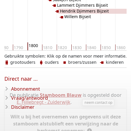
Lammert Djimmers Bijseit
Hendrik Djimmers Bijzeit
Willem Bijseit
1800
1780
1790
1810
1820
1830
1840
1850
1860
Gebruikte symbolen:
Klik op de namen voor meer informatie.
grootouders
ouders
broers/zussen
kinderen
Direct naar ...
Abonnement
De publicatie
Stamboom Blauw
is opgesteld door
Vraag/antwoord
E. Hillebregt - Zuiderwijk
.
neem contact op
Disclaimer
Wilt u bij het overnemen van gegevens uit deze
stamboom alstublieft een verwijzing naar de
herkomst opnemen: