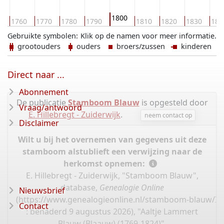
1800
0
1760
1770
1780
1790
1810
1820
1830
184
Gebruikte symbolen:
Klik op de namen voor meer informatie.
grootouders
ouders
broers/zussen
kinderen
Direct naar ...
Abonnement
De publicatie
Stamboom Blauw
is opgesteld door
Vraag/antwoord
E. Hillebregt - Zuiderwijk
.
neem contact op
Disclaimer
Wilt u bij het overnemen van gegevens uit deze
stamboom alstublieft een verwijzing naar de
herkomst opnemen:
E. Hillebregt - Zuiderwijk, "Stamboom Blauw",
database,
Genealogie Online
Nieuwsbrief
(
https://www.genealogieonline.nl/stamboom-blauw/I1
Contact
: benaderd 9 augustus 2026), "Aaltje Lammert
Blauw (Blaauw) (1769-1824)".