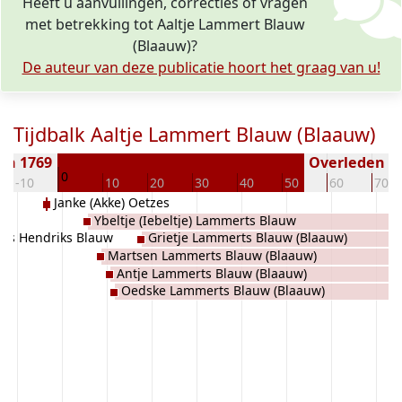
Heeft u aanvullingen, correcties of vragen
met betrekking tot Aaltje Lammert Blauw
(Blaauw)?
De auteur van deze publicatie hoort het graag van u!
Tijdbalk Aaltje Lammert Blauw (Blaauw)
en 1769
Overleden ( j
0
-10
10
20
30
40
50
60
70
Janke (Akke) Oetzes
Ybeltje (Iebeltje) Lammerts Blauw
ts Hendriks Blauw
Grietje Lammerts Blauw (Blaauw)
(Blaauw)
Martsen Lammerts Blauw (Blaauw)
Antje Lammerts Blauw (Blaauw)
Oedske Lammerts Blauw (Blaauw)