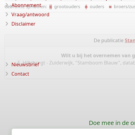
Abonnement
Gebruikte symbolen:
grootouders
ouders
broers/z
Vraag/antwoord
Disclaimer
De publicatie
Sta
Wilt u bij het overnemen van 
E. Hillebregt - Zuiderwijk, "Stamboom Blauw", data
Nieuwsbrief
Contact
Doe mee in de o