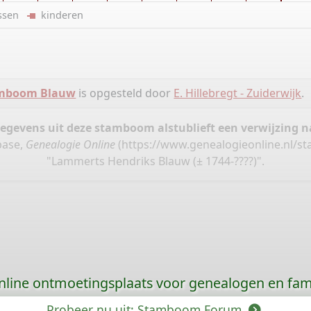
ussen
kinderen
mboom Blauw
is opgesteld door
E. Hillebregt - Zuiderwijk
.
gegevens uit deze stamboom alstublieft een verwijzing
base,
Genealogie Online
(
https://www.genealogieonline.nl/
"Lammerts Hendriks Blauw (± 1744-????)".
nline ontmoetingsplaats voor genealogen en fami
Probeer nu uit: Stamboom Forum