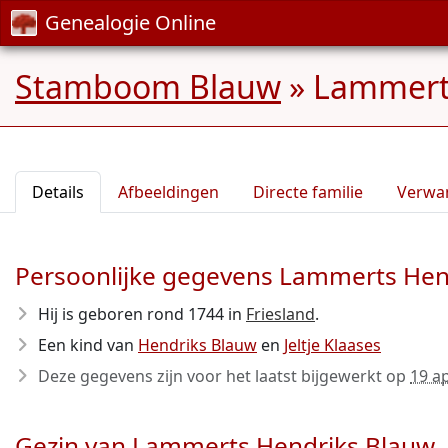
Genealogie Online
Stamboom Blauw
»
Lammerts
Details
Afbeeldingen
Directe familie
Verwa
Persoonlijke gegevens Lammerts Hen
Hij is geboren rond 1744
in
Friesland
.
Een kind van
Hendriks Blauw
en
Jeltje Klaases
Deze gegevens zijn voor het laatst bijgewerkt op
19 ap
Gezin van Lammerts Hendriks Blauw