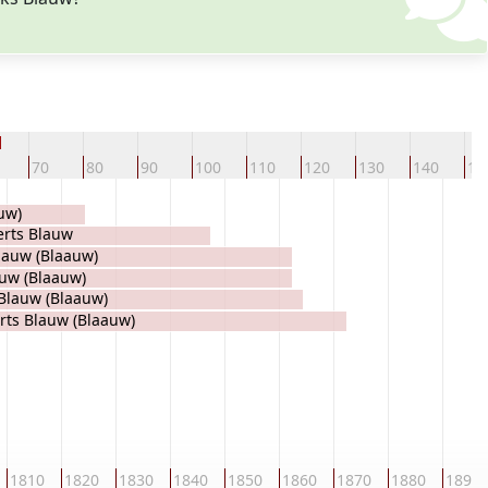
d
70
80
90
100
110
120
130
140
15
uw)
erts Blauw
auw (Blaauw)
uw (Blaauw)
Blauw (Blaauw)
rts Blauw (Blaauw)
1810
1820
1830
1840
1850
1860
1870
1880
1890