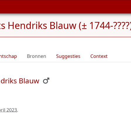
 Hendriks Blauw (± 1744-????
ntschap
Bronnen
Suggesties
Context
driks Blauw
ril 2023
.