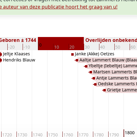
e auteur van deze publicatie hoort het graag van u!
Geboren ± 1744
Overlijden onbeken
0
-20
-10
10
20
30
40
50
60
Jeltje Klaases
Janke (Akke) Oetzes
Hendriks Blauw
Aaltje Lammert Blauw (Blaa
Ybeltje (Iebeltje) Lamm
Martsen Lammerts Bl
(Blaauw)
Antje Lammerts Bla
Oedske Lammerts 
Grietje Lamme
1800
1720
1730
1740
1750
1760
1770
1780
1790