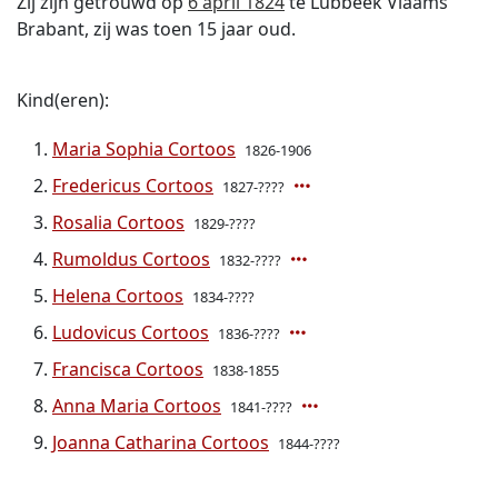
Zij zijn getrouwd op
6 april 1824
te Lubbeek Vlaams
Brabant, zij was toen 15 jaar oud.
Kind(eren):
Maria Sophia Cortoos
1826-1906
Fredericus Cortoos
1827-????
Rosalia Cortoos
1829-????
Rumoldus Cortoos
1832-????
Helena Cortoos
1834-????
Ludovicus Cortoos
1836-????
Francisca Cortoos
1838-1855
Anna Maria Cortoos
1841-????
Joanna Catharina Cortoos
1844-????