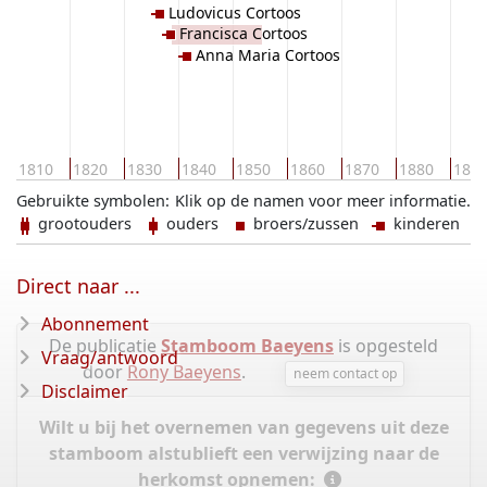
Ludovicus Cortoos
Francisca Cortoos
Anna Maria Cortoos
1810
1820
1830
1840
1850
1860
1870
1880
189
Gebruikte symbolen:
Klik op de namen voor meer informatie.
grootouders
ouders
broers/zussen
kinderen
Direct naar ...
Abonnement
De publicatie
Stamboom Baeyens
is opgesteld
Vraag/antwoord
door
Rony Baeyens
.
neem contact op
Disclaimer
Wilt u bij het overnemen van gegevens uit deze
stamboom alstublieft een verwijzing naar de
herkomst opnemen: