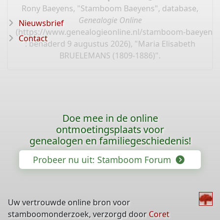
Rony Baeyens, "Stamboom Baeyens", database,
Genealogie Online
Nieuwsbrief
(
https://www.genealogieonline.nl/stamboom-baeyens/
Contact
: benaderd 9 augustus 2026), "Maria Elisabeth
BRUELEMANS (1809-1886)".
Doe mee in de online
ontmoetingsplaats voor
genealogen en familiegeschiedenis!
Probeer nu uit: Stamboom Forum
Uw vertrouwde online bron voor
stamboomonderzoek, verzorgd door
Coret