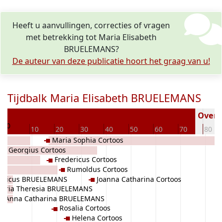
Heeft u aanvullingen, correcties of vragen
met betrekking tot Maria Elisabeth
BRUELEMANS?
De auteur van deze publicatie hoort het graag van u!
Tijdbalk Maria Elisabeth BRUELEMANS
9
Overle
0
10
20
30
40
50
60
70
80
Maria Sophia Cortoos
es Georgius Cortoos
Fredericus Cortoos
Rumoldus Cortoos
nricus BRUELEMANS
Joanna Catharina Cortoos
aria Theresia BRUELEMANS
Anna Catharina BRUELEMANS
Rosalia Cortoos
Helena Cortoos