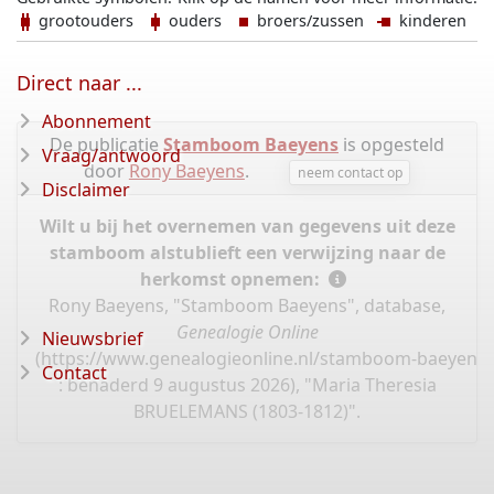
grootouders
ouders
broers/zussen
kinderen
Direct naar ...
Abonnement
De publicatie
Stamboom Baeyens
is opgesteld
Vraag/antwoord
door
Rony Baeyens
.
neem contact op
Disclaimer
Wilt u bij het overnemen van gegevens uit deze
stamboom alstublieft een verwijzing naar de
herkomst opnemen:
Rony Baeyens, "Stamboom Baeyens", database,
Genealogie Online
Nieuwsbrief
(
https://www.genealogieonline.nl/stamboom-baeyens/
Contact
: benaderd 9 augustus 2026), "Maria Theresia
BRUELEMANS (1803-1812)".