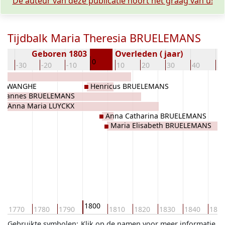
De auteur van deze publicatie hoort het graag van u!
Tijdbalk Maria Theresia BRUELEMANS
Geboren 1803
Overleden ( jaar)
0
0
-30
-20
-10
10
20
30
40
50
van WANGHE
Henricus BRUELEMANS
Joannes BRUELEMANS
Anna Maria LUYCKX
Anna Catharina BRUELEMANS
Maria Elisabeth BRUELEMANS
1800
1770
1780
1790
1810
1820
1830
1840
185
Gebruikte symbolen:
Klik op de namen voor meer informatie.