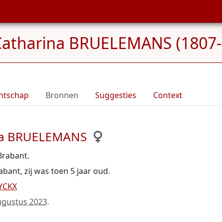
Catharina BRUELEMANS (1807-
ntschap
Bronnen
Suggesties
Context
ina BRUELEMANS
Brabant.
ant, zij was toen 5 jaar oud.
YCKX
ugustus 2023
.