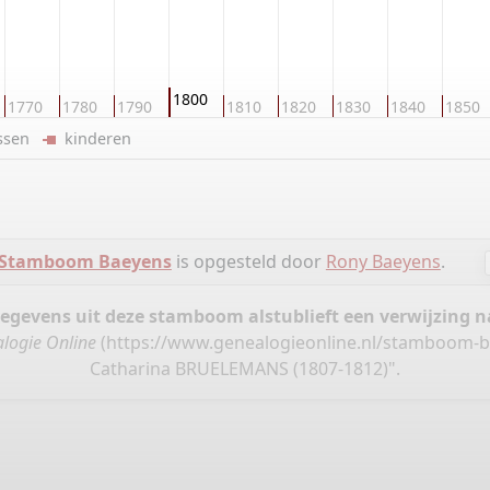
1800
1770
1780
1790
1810
1820
1830
1840
1850
ussen
kinderen
Stamboom Baeyens
is opgesteld door
Rony Baeyens
.
gegevens uit deze stamboom alstublieft een verwijzing
logie Online
(
https://www.genealogieonline.nl/stamboom-b
Catharina BRUELEMANS (1807-1812)".