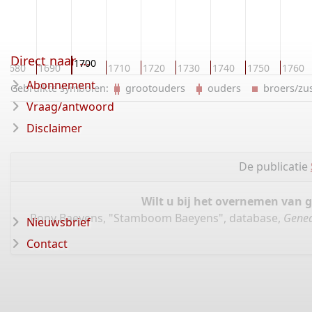
Direct naar ...
1700
1680
1690
1710
1720
1730
1740
1750
1760
Abonnement
Gebruikte symbolen:
grootouders
ouders
broers/z
Vraag/antwoord
Disclaimer
De publicatie
Wilt u bij het overnemen van 
Rony Baeyens, "Stamboom Baeyens", database,
Genea
Nieuwsbrief
Contact