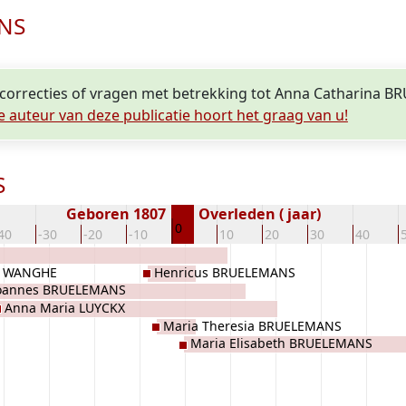
ANS
, correcties of vragen met betrekking tot Anna Catharina 
e auteur van deze publicatie hoort het graag van u!
S
Geboren 1807
Overleden ( jaar)
0
40
-30
-20
-10
10
20
30
40
an WANGHE
Henricus BRUELEMANS
oannes BRUELEMANS
Anna Maria LUYCKX
Maria Theresia BRUELEMANS
Maria Elisabeth BRUELEMANS