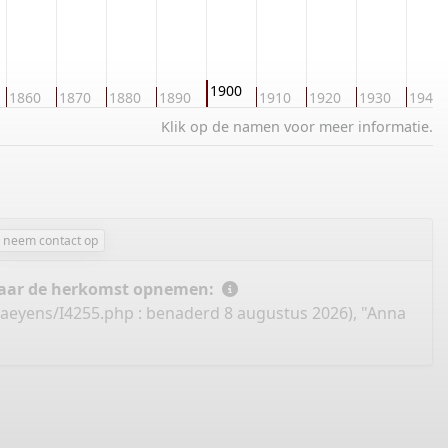
1900
1860
1870
1880
1890
1910
1920
1930
1940
Klik op de namen voor meer informatie.
neem contact op
 naar de herkomst opnemen:
aeyens/I4255.php
: benaderd 8 augustus 2026), "Anna