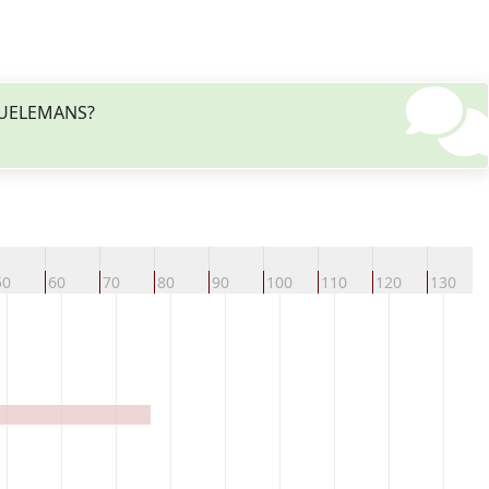
BRUELEMANS?
50
60
70
80
90
100
110
120
130