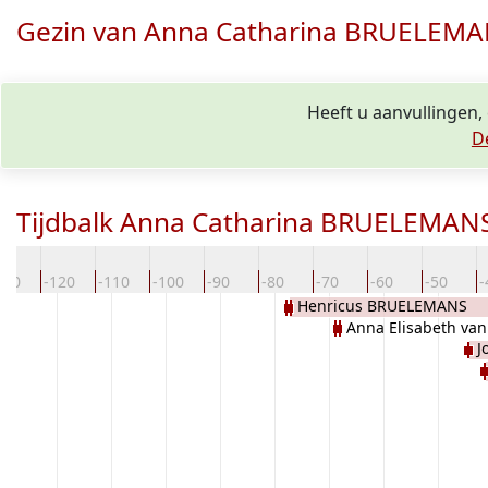
Gezin van Anna Catharina BRUELEM
Heeft u aanvullingen
D
Tijdbalk Anna Catharina BRUELEMAN
130
-120
-110
-100
-90
-80
-70
-60
-50
-
Henricus BRUELEMANS
Anna Elisabeth v
J