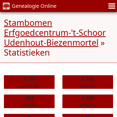
Genealogie Online
Stambomen
Erfgoedcentrum-'t-Schoor
Udenhout-Biezenmortel
»
Statistieken
7.131
3.742
personen
bronnen
203
3.432
plaatsen
familie's