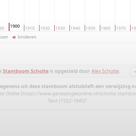
1900
90
1910
1920
1930
1940
1950
1960
1970
19
ussen
kinderen
ie
Stamboom Scholte
is opgesteld door
Alex Scholte
.
n
gegevens uit deze stamboom alstublieft een verwijzing
ie Online
(
https://www.genealogieonline.nl/scholte-stamb
Tent (1922-1945)".