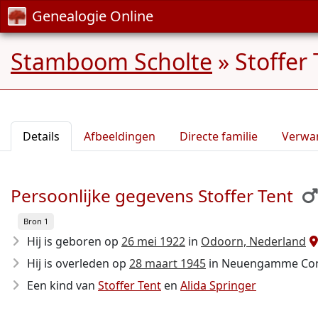
Genealogie Online
Stamboom Scholte
»
Stoffer
Details
Afbeeldingen
Directe familie
Verwa
Persoonlijke gegevens Stoffer Tent
Bron 1
Hij is geboren op
26 mei 1922
in
Odoorn, Nederland
Hij is overleden op
28 maart 1945
in Neuengamme Conce
Een kind van
Stoffer Tent
en
Alida Springer