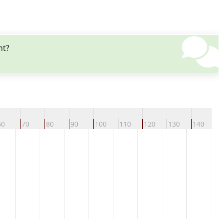
nt?
60
70
80
90
100
110
120
130
140