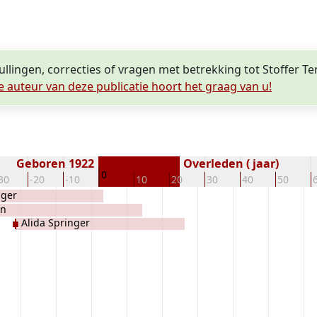
llingen, correcties of vragen met betrekking tot Stoffer Te
e auteur van deze publicatie hoort het graag van u!
Geboren 1922
Overleden ( jaar)
0
30
-20
-10
10
20
30
40
50
nger
an
Alida Springer