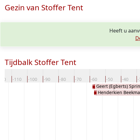
Gezin van Stoffer Tent
Heeft u aanvu
D
Tijdbalk Stoffer Tent
120
-110
-100
-90
-80
-70
-60
-50
-40
-
Geert (Egberts) Spri
Henderkien Beekm