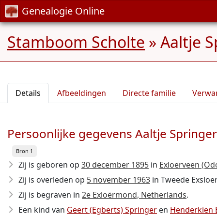
Genealogie Online
Stamboom Scholte
»
Aaltje 
Details
Afbeeldingen
Directe familie
Verwa
Persoonlijke gegevens Aaltje Springer
Bron 1
Zij is geboren op
30 december 1895
in
Exloerveen (Od
Zij is overleden op
5 november 1963
in Tweede Exsloer
Zij is begraven in
2e Exloërmond, Netherlands
.
Een kind van
Geert (Egberts) Springer
en
Henderkien