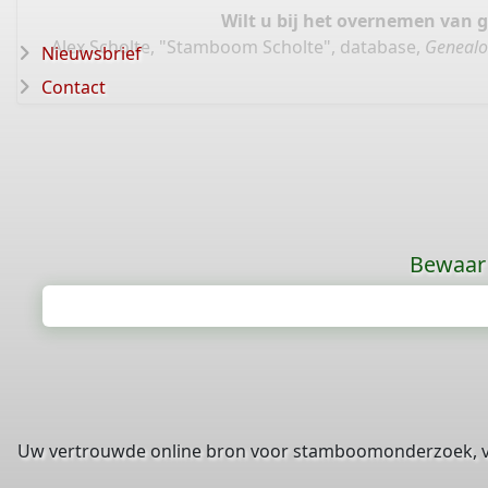
Wilt u bij het overnemen van 
Alex Scholte, "Stamboom Scholte", database,
Genealo
Nieuwsbrief
Contact
Bewaar 
Uw vertrouwde online bron voor stamboomonderzoek, 