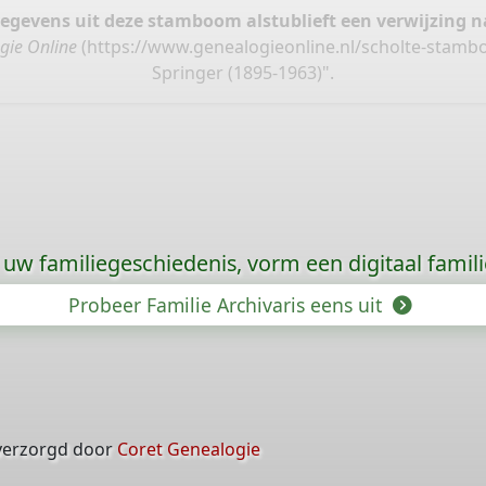
gegevens uit deze stamboom alstublieft een verwijzing
gie Online
(
https://www.genealogieonline.nl/scholte-stam
Springer (1895-1963)".
uw familiegeschiedenis, vorm een digitaal famili
Probeer Familie Archivaris eens uit
verzorgd door
Coret Genealogie