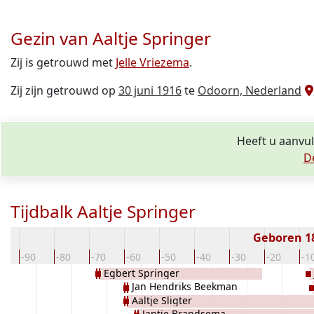
Gezin van Aaltje Springer
Zij is getrouwd met
Jelle Vriezema
.
Zij zijn getrouwd op
30 juni 1916
te
Odoorn, Nederland
Heeft u aanvul
D
Tijdbalk Aaltje Springer
Geboren 1
00
-90
-80
-70
-60
-50
-40
-30
-20
-1
Egbert Springer
Jan Hendriks Beekman
Aaltje Sligter
Jantje Brandsema