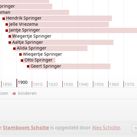
Springer
ekman
Hendrik Springer
Jelle Vriezema
Jantje Springer
Wiegertje Springer
Aaltje Springer
Alida Springer
Wiegertje Springer
Otto Springer
Geert Springer
1900
1890
1910
1920
1930
1940
1950
1960
1970
ussen
kinderen
ie
Stamboom Scholte
is opgesteld door
Alex Scholte
.
n