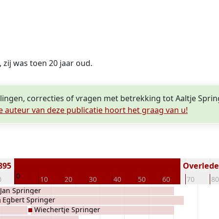
, zij was toen 20 jaar oud.
lingen, correcties of vragen met betrekking tot Aaltje Spri
e auteur van deze publicatie hoort het graag van u!
895
Overleden
0
0
10
20
30
40
50
60
70
80
Jan Springer
Egbert Springer
Wiechertje Springer