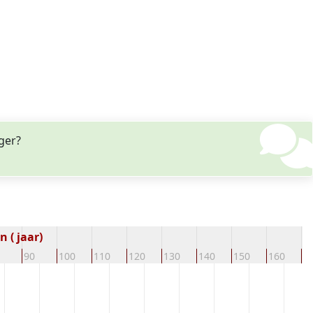
nger?
 ( jaar)
90
100
110
120
130
140
150
160
1