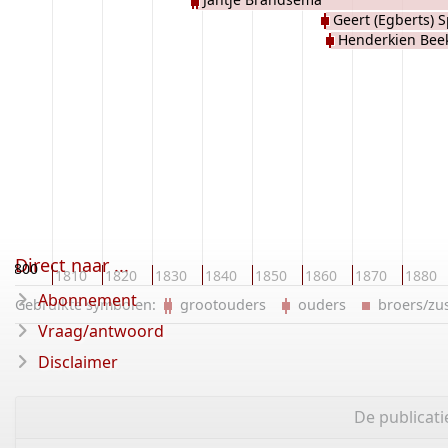
Geert (Egberts) 
Henderkien Be
Direct naar ...
1800
1810
1820
1830
1840
1850
1860
1870
1880
Abonnement
Gebruikte symbolen:
grootouders
ouders
broers/z
Vraag/antwoord
Disclaimer
De publicat