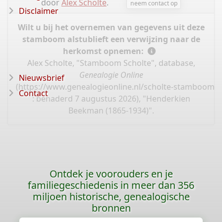
door
Alex Scholte
.
neem contact op
Disclaimer
Wilt u bij het overnemen van gegevens uit deze
stamboom alstublieft een verwijzing naar de
herkomst opnemen:
Alex Scholte, "Stamboom Scholte", database,
Genealogie Online
Nieuwsbrief
(
https://www.genealogieonline.nl/scholte-stamboom/
Contact
: benaderd 7 augustus 2026), "Henderkien
Beekman (1865-1934)".
Ontdek je voorouders en je
familiegeschiedenis in meer dan 356
miljoen historische, genealogische
bronnen