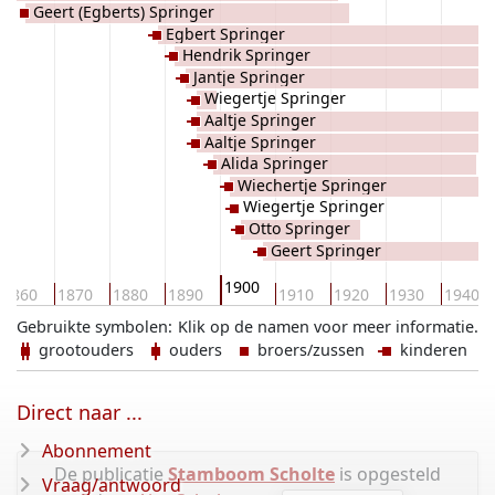
Geert (Egberts) Springer
Egbert Springer
Hendrik Springer
Jantje Springer
Wiegertje Springer
Aaltje Springer
Aaltje Springer
Alida Springer
Wiechertje Springer
Wiegertje Springer
Otto Springer
Geert Springer
1900
1860
1870
1880
1890
1910
1920
1930
1940
Gebruikte symbolen:
Klik op de namen voor meer informatie.
grootouders
ouders
broers/zussen
kinderen
Direct naar ...
Abonnement
De publicatie
Stamboom Scholte
is opgesteld
Vraag/antwoord