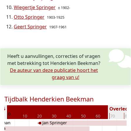
Wiegertje Springer
± 1902-
Otto Springer
1903-1925
Geert Springer
1907-1961
Heeft u aanvullingen, correcties of vragen
met betrekking tot Henderkien Beekman?
De auteur van deze publicatie hoort het
graag van u!
Tijdbalk Henderkien Beekman
865
Overleden
0
10
20
30
40
50
60
70
80
ekman
Jan Springer
ema