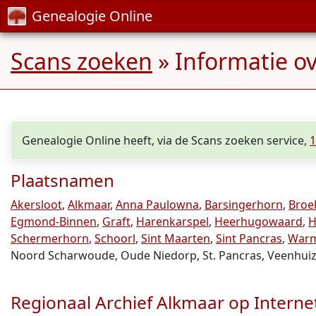
Genealogie Online
Scans zoeken
» Informatie o
Genealogie Online heeft, via de Scans zoeken service,
1
Plaatsnamen
Akersloot
,
Alkmaar
,
Anna Paulowna
,
Barsingerhorn
,
Broe
Egmond-Binnen
,
Graft
,
Harenkarspel
,
Heerhugowaard
,
H
Schermerhorn
,
Schoorl
,
Sint Maarten
,
Sint Pancras
,
Warm
Noord Scharwoude, Oude Niedorp, St. Pancras, Veenhuiz
Regionaal Archief Alkmaar op Interne