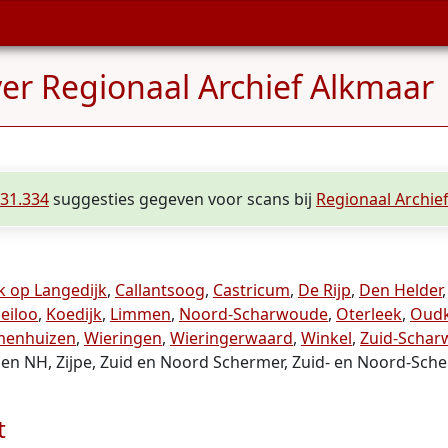
ver Regionaal Archief Alkmaar
31.334
suggesties gegeven voor scans bij
Regionaal Archie
k op Langedijk
,
Callantsoog
,
Castricum
,
De Rijp
,
Den Helder
eiloo
,
Koedijk
,
Limmen
,
Noord-Scharwoude
,
Oterleek
,
Oudk
enhuizen
,
Wieringen
,
Wieringerwaard
,
Winkel
,
Zuid-Scha
en NH, Zijpe, Zuid en Noord Schermer, Zuid- en Noord-Sch
t