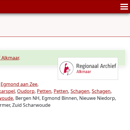
f Alkmaar
.
,
Egmond aan Zee
,
arspel
,
Oudorp
,
Petten
,
Petten
,
Schagen
,
Schagen
,
rwoude
, Bergen NH, Egmond Binnen, Nieuwe Niedorp,
ermer, Zuid Scharwoude