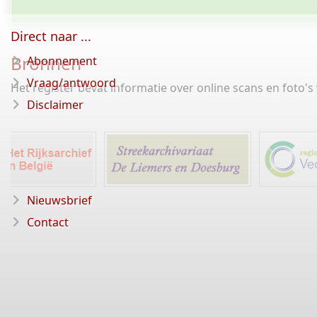
Direct naar ...
Bronnen
Abonnement
Vraag/antwoord
Het register bevat informatie over online scans en foto'
Disclaimer
Nieuwsbrief
Contact