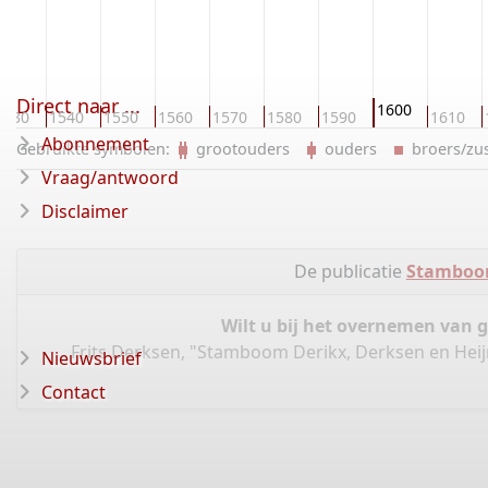
Direct naar ...
1600
1530
1540
1550
1560
1570
1580
1590
1610
Abonnement
Gebruikte symbolen:
grootouders
ouders
broers/z
Vraag/antwoord
Disclaimer
De publicatie
Stamboom
Wilt u bij het overnemen van 
Frits Derksen, "Stamboom Derikx, Derksen en Hei
Nieuwsbrief
Contact