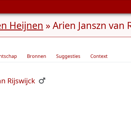
n Heijnen
»
Arien Janszn van R
ntschap
Bronnen
Suggesties
Context
n Rijswijck