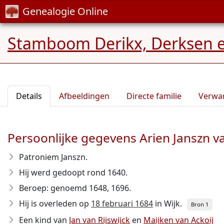
Genealogie Online
Stamboom Derikx, Derksen e
Details
Afbeeldingen
Directe familie
Verwa
Persoonlijke gegevens Arien Janszn va
Patroniem Janszn.
Hij werd gedoopt rond 1640.
Beroep: genoemd 1648, 1696.
Hij is overleden op
18 februari 1684
in Wijk.
Bron 1
Een kind van
Jan van Rijswijck
en
Maijken van Ackoij