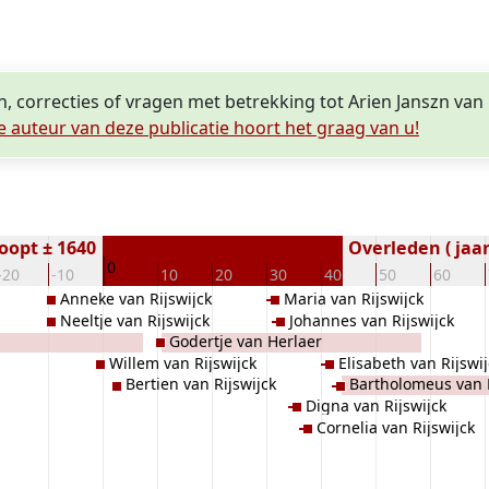
n, correcties of vragen met betrekking tot Arien Janszn van 
e auteur van deze publicatie hoort het graag van u!
oopt ± 1640
Overleden ( jaar
0
-20
-10
10
20
30
40
50
60
Anneke van Rijswijck
Maria van Rijswijck
Neeltje van Rijswijck
Johannes van Rijswijck
Godertje van Herlaer
Willem van Rijswijck
Elisabeth van Rijswij
Bertien van Rijswijck
Bartholomeus van R
Digna van Rijswijck
Cornelia van Rijswijck