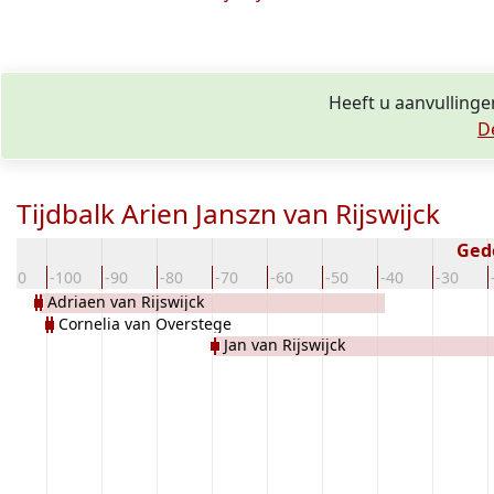
Heeft u aanvullinge
D
Tijdbalk Arien Janszn van Rijswijck
Ged
-110
-100
-90
-80
-70
-60
-50
-40
-30
Adriaen van Rijswijck
Cornelia van Overstege
Jan van Rijswijck