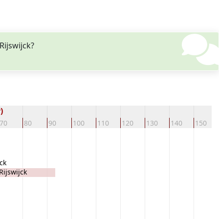
Rijswijck?
)
70
80
90
100
110
120
130
140
150
ck
ijswijck