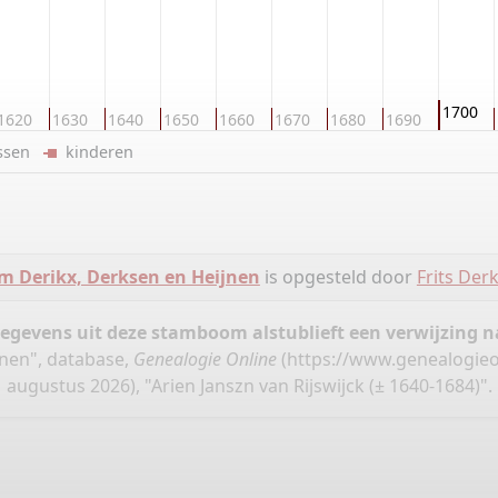
1700
1620
1630
1640
1650
1660
1670
1680
1690
ussen
kinderen
 Derikx, Derksen en Heijnen
is opgesteld door
Frits Der
gegevens uit deze stamboom alstublieft een verwijzing
jnen", database,
Genealogie Online
(
https://www.genealogieo
augustus 2026), "Arien Janszn van Rijswijck (± 1640-1684)".