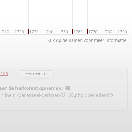
1710
1720
1730
1740
1750
1760
1770
1780
1790
Klik op de namen voor meer informatie.
ksen
.
neem contact op
 naar de herkomst opnemen:
nline.nl/parenteel-derksen/I2169.php
: benaderd 9