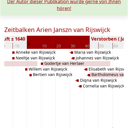
Der Autor dieser Publikation würde gerne von Ihnen
hören!
Zeitbalken Arien Janszn van Rijswijck
auft ± 1640
Verstorben ( Jah
0
-20
-10
10
20
30
40
50
60
Anneke van Rijswijck
Maria van Rijswijck
Neeltje van Rijswijck
Johannes van Rijswijck
Godertje van Herlaer
Willem van Rijswijck
Elisabeth van Rijswij
Bertien van Rijswijck
Bartholomeus van R
Digna van Rijswijck
Cornelia van Rijswijck