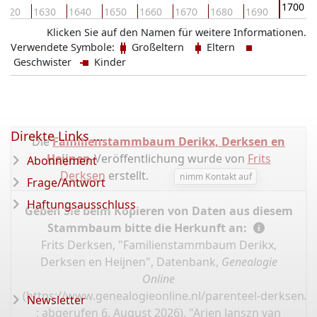
1700
1620
1630
1640
1650
1660
1670
1680
1690
Klicken Sie auf den Namen für weitere Informationen.
Verwendete Symbole:
Großeltern
Eltern
Geschwister
Kinder
Direkte Links ...
Die
Familienstammbaum Derikx, Derksen en
Heijnen
-Veröffentlichung wurde von
Frits
Abonnement
Derksen
erstellt.
nimm Kontakt auf
Frage/Antwort
Haftungsausschluss
Geben Sie beim Kopieren von Daten aus diesem
Stammbaum bitte die Herkunft an:
Frits Derksen, "Familienstammbaum Derikx,
Derksen en Heijnen", Datenbank,
Genealogie
Online
(
https://www.genealogieonline.nl/parenteel-derksen/I
Newsletter
: abgerufen 6. August 2026), "Arien Janszn van