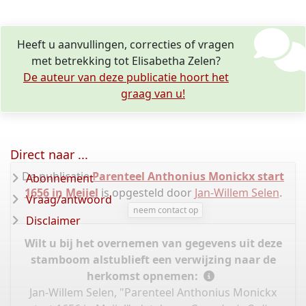
Heeft u aanvullingen, correcties of vragen
met betrekking tot Elisabetha Zelen?
De auteur van deze publicatie hoort het
graag van u!
Direct naar ...
De publicatie
Parenteel Anthonius Monickx start
Abonnement
1656 in Meijel
is opgesteld door
Jan-Willem Selen
.
Vraag/antwoord
neem contact op
Disclaimer
Wilt u bij het overnemen van gegevens uit deze
stamboom alstublieft een verwijzing naar de
herkomst opnemen:
Jan-Willem Selen, "Parenteel Anthonius Monickx