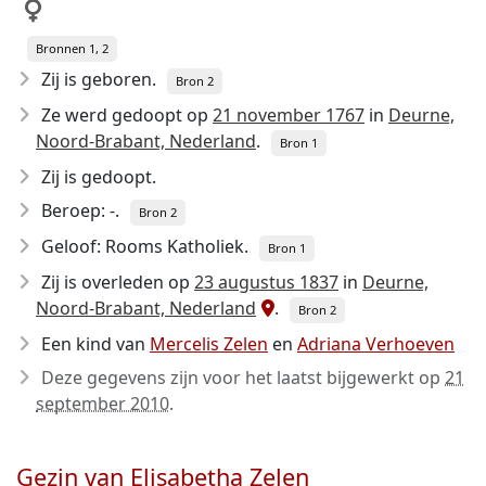
Bronnen 1, 2
Zij is geboren.
Bron 2
Ze werd gedoopt op
21 november 1767
in
Deurne,
Noord-Brabant, Nederland
.
Bron 1
Zij is gedoopt.
Beroep: -.
Bron 2
Geloof: Rooms Katholiek.
Bron 1
Zij is overleden op
23 augustus 1837
in
Deurne,
Noord-Brabant, Nederland
.
Bron 2
Een kind van
Mercelis Zelen
en
Adriana Verhoeven
Deze gegevens zijn voor het laatst bijgewerkt op
21
september 2010
.
Gezin van Elisabetha Zelen