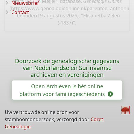
start 1656 in Meijel", database,
Genealogie Online
Nieuwsbrief
(
https://www.genealogieonline.nl/parenteel-anthoniu
Contact
: benaderd 9 augustus 2026), "Elisabetha Zelen
(-1837)".
Doorzoek de genealogische gegevens
van Nederlandse en Surinaamse
archieven en verenigingen
Open Archieven is hét online
platform voor familiegeschiedenis
Uw vertrouwde online bron voor
stamboomonderzoek, verzorgd door
Coret
Genealogie