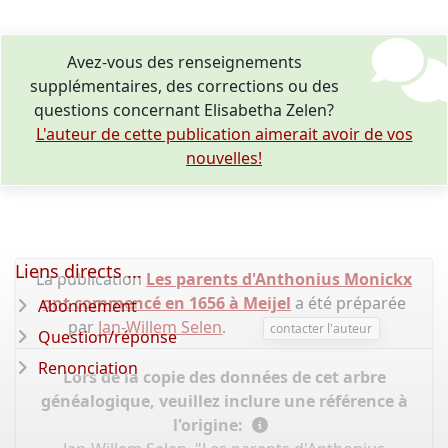
Avez-vous des renseignements
supplémentaires, des corrections ou des
questions concernant Elisabetha Zelen?
L'auteur de cette publication aimerait avoir de vos
nouvelles!
Liens directs ...
La publication
Les parents d'Anthonius Monickx
ont commencé en 1656 à Meijel
a été préparée
Abonnement
par
Jan-Willem Selen
.
contacter l'auteur
Question/réponse
Renonciation
Lors de la copie des données de cet arbre
généalogique, veuillez inclure une référence à
l'origine: