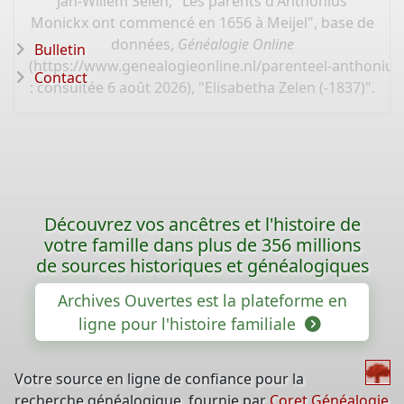
Jan-Willem Selen, "Les parents d'Anthonius
Monickx ont commencé en 1656 à Meijel", base de
données,
Généalogie Online
Bulletin
(
https://www.genealogieonline.nl/parenteel-anthoniu
Contact
: consultée 6 août 2026), "Elisabetha Zelen (-1837)".
Découvrez vos ancêtres et l'histoire de
votre famille dans plus de 356 millions
de sources historiques et généalogiques
Archives Ouvertes est la plateforme en
ligne pour l'histoire familiale
Votre source en ligne de confiance pour la
recherche généalogique, fournie par
Coret Généalogie