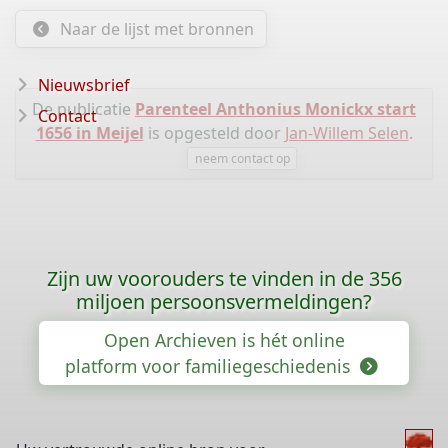
Naar de lijst met bronnen
Nieuwsbrief
De publicatie
Parenteel Anthonius Monickx start
Contact
1656 in Meijel
is opgesteld door
Jan-Willem Selen
.
neem contact op
Zijn uw voorouders te vinden in de 356
miljoen persoonsvermeldingen?
Open Archieven is hét online
platform voor familiegeschiedenis