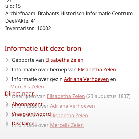
uid: 15
Archiefnaam: Brabants Historisch Informatie Centrum
Deel/Akte: 41
Inventarisnr.: 10002
Informatie uit deze bron
Geboorte van
Elisabetha Zelen
Informatie over beroep van
Elisabetha Zelen
Informatie over gezin
Adriana Verhoeven
en
Mercelis Zelen
Direct naar ...
Overlijden van
Elisabetha Zelen
(23 augustus 1837)
Abonnement
Informatie over
Adriana Verhoeven
Vraag/antwoord
Informatie over
Elisabetha Zelen
Disclaimer
Informatie over
Mercelis Zelen