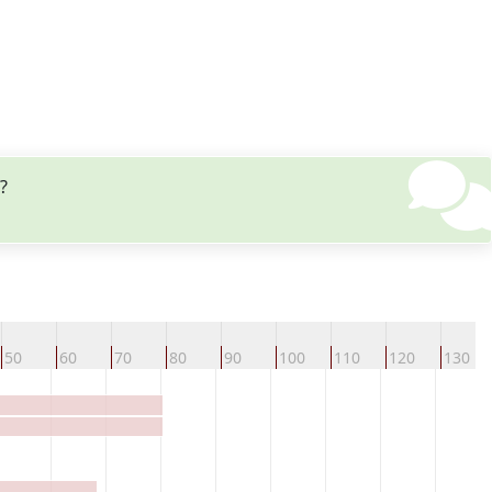
?
50
60
70
80
90
100
110
120
130