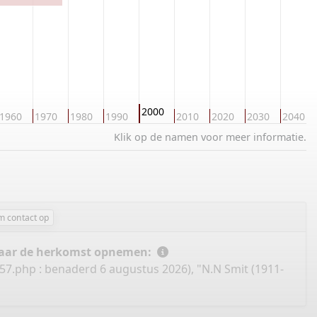
2000
1960
1970
1980
1990
2010
2020
2030
2040
Klik op de namen voor meer informatie.
 contact op
 naar de herkomst opnemen:
157.php
: benaderd 6 augustus 2026), "N.N Smit (1911-