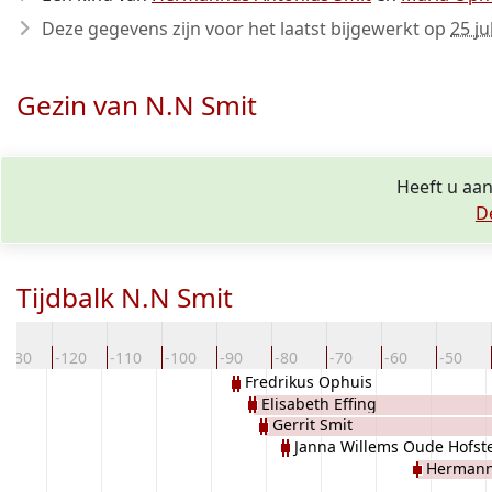
Deze gegevens zijn voor het laatst bijgewerkt op
25 ju
Gezin van N.N Smit
Heeft u aan
D
Tijdbalk N.N Smit
-130
-120
-110
-100
-90
-80
-70
-60
-50
Fredrikus Ophuis
Elisabeth Effing
Gerrit Smit
Janna Willems Oude Hofst
Hermann