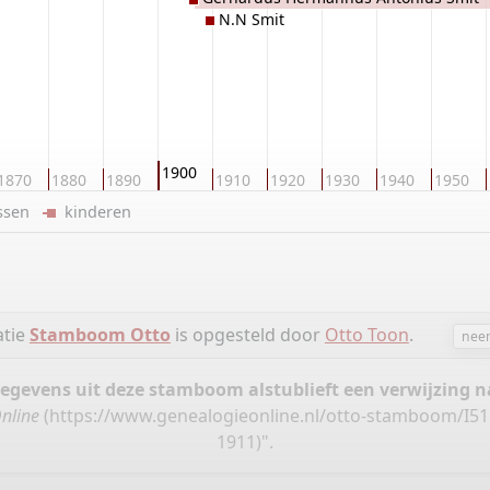
N.N Smit
1900
1870
1880
1890
1910
1920
1930
1940
1950
ussen
kinderen
atie
Stamboom Otto
is opgesteld door
Otto Toon
.
neem
gegevens uit deze stamboom alstublieft een verwijzing
nline
(
https://www.genealogieonline.nl/otto-stamboom/I5
1911)".