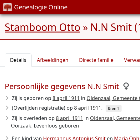
Genealogie Online
Stamboom Otto
»
N.N Smit (
Details
Afbeeldingen
Directe familie
Verwa
Persoonlijke gegevens N.N Smit
Zij is geboren op
8 april 1911
in
Oldenzaal, Gemeente O
(Overlijden registratie) op
8 april 1911
.
Bron 1
Zij is overleden op
8 april 1911
in
Oldenzaal, Gemeente 
Oorzaak: Levenloos geboren
Een kind van
Hermannus Antonius Smit
en
Maria Oph