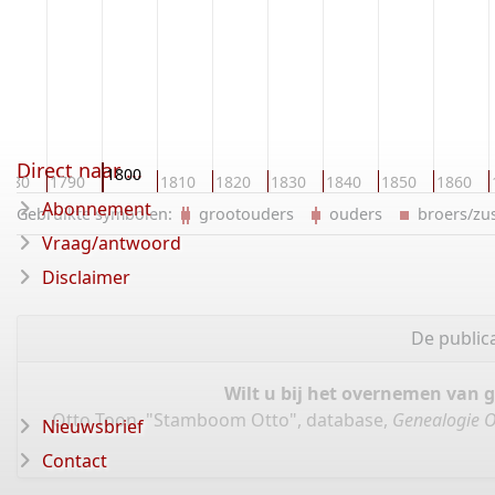
Direct naar ...
1800
1780
1790
1810
1820
1830
1840
1850
1860
Abonnement
Gebruikte symbolen:
grootouders
ouders
broers/z
Vraag/antwoord
Disclaimer
De public
Wilt u bij het overnemen van 
Otto Toon, "Stamboom Otto", database,
Genealogie O
Nieuwsbrief
Contact