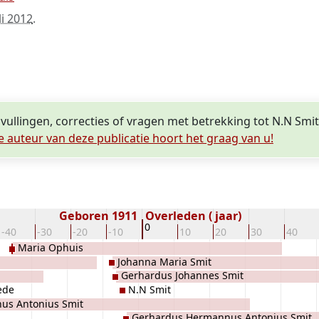
li 2012
.
vullingen, correcties of vragen met betrekking tot N.N Smit
e auteur van deze publicatie hoort het graag van u!
Geboren 1911
Overleden ( jaar)
0
-40
-30
-20
-10
10
20
30
40
Maria Ophuis
Johanna Maria Smit
Gerhardus Johannes Smit
ede
N.N Smit
us Antonius Smit
Gerhardus Hermannus Antonius Smit