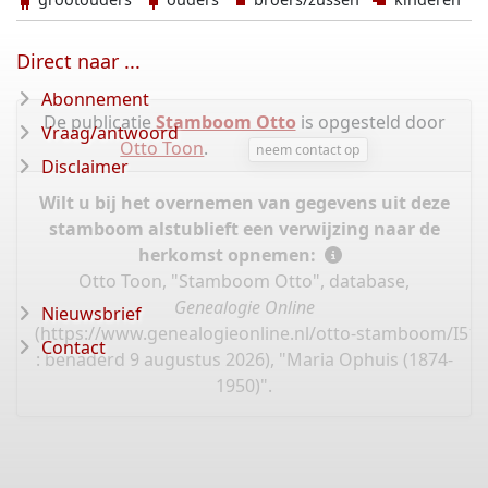
Direct naar ...
Abonnement
De publicatie
Stamboom Otto
is opgesteld door
Vraag/antwoord
Otto Toon
.
neem contact op
Disclaimer
Wilt u bij het overnemen van gegevens uit deze
stamboom alstublieft een verwijzing naar de
herkomst opnemen:
Otto Toon, "Stamboom Otto", database,
Genealogie Online
Nieuwsbrief
(
https://www.genealogieonline.nl/otto-stamboom/I51
Contact
: benaderd 9 augustus 2026), "Maria Ophuis (1874-
1950)".