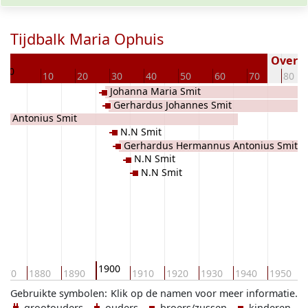
Tijdbalk Maria Ophuis
4
Overled
0
10
20
30
40
50
60
70
80
Johanna Maria Smit
ede
Gerhardus Johannes Smit
s Antonius Smit
N.N Smit
Gerhardus Hermannus Antonius Smit
N.N Smit
N.N Smit
1900
870
1880
1890
1910
1920
1930
1940
1950
Gebruikte symbolen:
Klik op de namen voor meer informatie.
grootouders
ouders
broers/zussen
kinderen