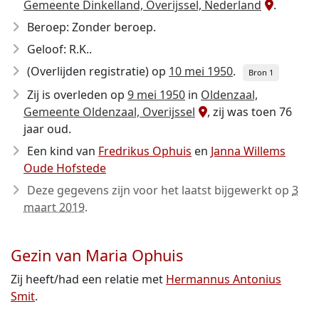
Gemeente Dinkelland, Overijssel, Nederland
.
Beroep: Zonder beroep.
Geloof: R.K..
(Overlijden registratie) op
10 mei 1950
.
Bron 1
Zij is overleden op
9 mei 1950
in
Oldenzaal,
Gemeente Oldenzaal, Overijssel
, zij was toen 76
jaar oud.
Een kind van
Fredrikus Ophuis
en
Janna Willems
Oude Hofstede
Deze gegevens zijn voor het laatst bijgewerkt op
3
maart 2019
.
Gezin van Maria Ophuis
Zij heeft/had een relatie met
Hermannus Antonius
Smit
.