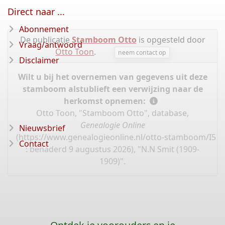
Direct naar ...
Abonnement
De publicatie
Stamboom Otto
is opgesteld door
Vraag/antwoord
Otto Toon
.
neem contact op
Disclaimer
Wilt u bij het overnemen van gegevens uit deze
stamboom alstublieft een verwijzing naar de
herkomst opnemen:
Otto Toon, "Stamboom Otto", database,
Genealogie Online
Nieuwsbrief
(
https://www.genealogieonline.nl/otto-stamboom/I51
Contact
: benaderd 9 augustus 2026), "N.N Smit (1909-
1909)".