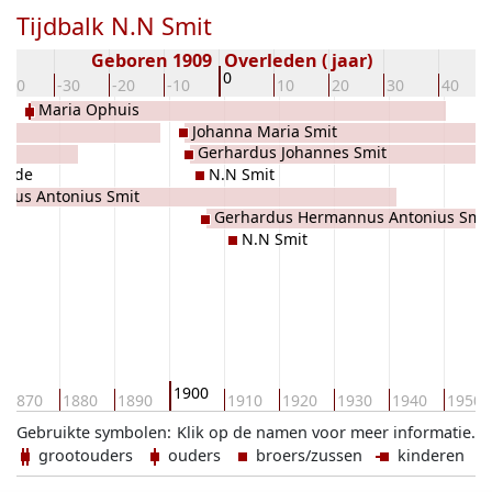
Tijdbalk N.N Smit
Geboren 1909
Overleden ( jaar)
0
-40
-30
-20
-10
10
20
30
40
Maria Ophuis
Johanna Maria Smit
Gerhardus Johannes Smit
stede
N.N Smit
nus Antonius Smit
Gerhardus Hermannus Antonius Smit
N.N Smit
1900
1870
1880
1890
1910
1920
1930
1940
1950
Gebruikte symbolen:
Klik op de namen voor meer informatie.
grootouders
ouders
broers/zussen
kinderen