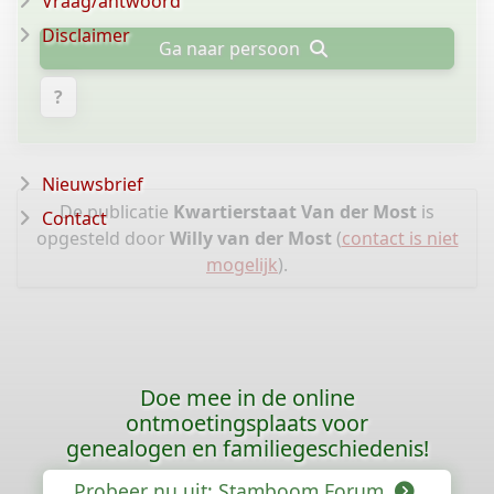
Vraag/antwoord
Disclaimer
Ga naar persoon
?
Nieuwsbrief
De publicatie
Kwartierstaat Van der Most
is
Contact
opgesteld door
Willy van der Most
(
contact is niet
mogelijk
).
Doe mee in de online
ontmoetingsplaats voor
genealogen en familiegeschiedenis!
Probeer nu uit: Stamboom Forum