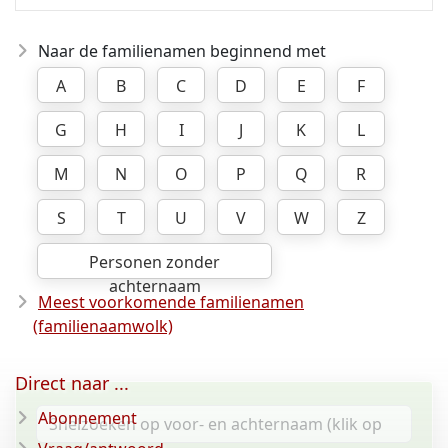
Naar de familienamen beginnend met
A
B
C
D
E
F
G
H
I
J
K
L
M
N
O
P
Q
R
S
T
U
V
W
Z
Personen zonder
achternaam
Meest voorkomende familienamen
(familienaamwolk)
Direct naar ...
Abonnement