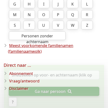
G
H
I
J
K
L
M
N
O
P
Q
R
S
T
U
V
W
Z
Personen zonder
achternaam
Meest voorkomende familienamen
(familienaamwolk)
Direct naar ...
Abonnement
Vraag/antwoord
Disclaimer
Ga naar persoon
?