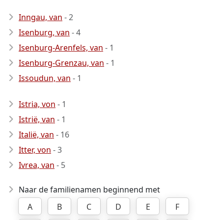
Inngau, van
- 2
Isenburg, van
- 4
Isenburg-Arenfels, van
- 1
Isenburg-Grenzau, van
- 1
Issoudun, van
- 1
Istria, von
- 1
Istrië, van
- 1
Italië, van
- 16
Itter, von
- 3
Ivrea, van
- 5
Naar de familienamen beginnend met
A
B
C
D
E
F