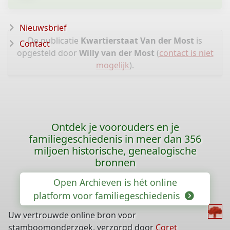
Nieuwsbrief
De publicatie
Kwartierstaat Van der Most
is
Contact
opgesteld door
Willy van der Most
(
contact is niet
mogelijk
).
Ontdek je voorouders en je
familiegeschiedenis in meer dan 356
miljoen historische, genealogische
bronnen
Open Archieven is hét online
platform voor familiegeschiedenis
Uw vertrouwde online bron voor
stamboomonderzoek, verzorgd door
Coret