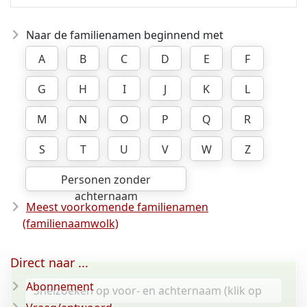
Naar de familienamen beginnend met
A
B
C
D
E
F
G
H
I
J
K
L
M
N
O
P
Q
R
S
T
U
V
W
Z
Personen zonder
achternaam
Meest voorkomende familienamen
(familienaamwolk)
Direct naar ...
Abonnement