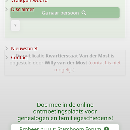
Vraag/antwoord
Disclaimer
Ga naar persoon
?
Nieuwsbrief
De publicatie
Kwartierstaat Van der Most
is
Contact
opgesteld door
Willy van der Most
(
contact is niet
mogelijk
).
Doe mee in de online
ontmoetingsplaats voor
genealogen en familiegeschiedenis!
Probeer nu uit: Stamboom Forum