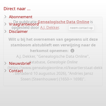
Direct naar ...
Abonnement
De publicatie
Genealogische Data Online
is
Vraag/antwoord
opgesteld door
A.J. Dekker
.
neem contact op
Disclaimer
Wilt u bij het overnemen van gegevens uit deze
stamboom alstublieft een verwijzing naar de
herkomst opnemen:
A.J. Dekker, "Genealogische Data Online",
database,
Genealogie Online
Nieuwsbrief
(
https://www.genealogieonline.nl/kwartierstaat-dekke
Contact
: benaderd 10 augustus 2026), "Andries Jansz
Steen (Steenhouwer) (1650-> 1698)".