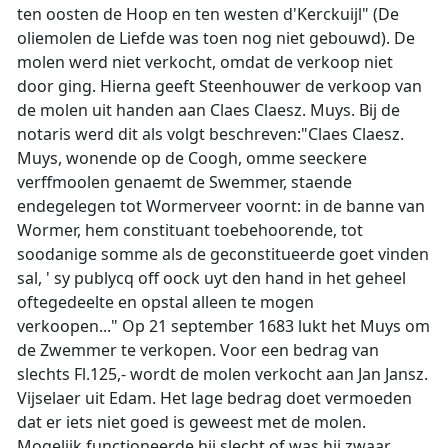
ten oosten de Hoop en ten westen d'Kerckuijl"
(De
oliemolen de Liefde was toen nog niet gebouwd). De
molen werd niet verkocht, omdat de verkoop niet
door ging. Hierna geeft Steenhouwer de verkoop van
de molen uit handen aan Claes Claesz. Muys. Bij de
notaris werd dit als volgt beschreven:
"Claes Claesz.
Muys, wonende op de Coogh, omme seeckere
verffmoolen genaemt de Swemmer, staende
endegelegen tot Wormerveer voornt: in de banne van
Wormer, hem constituant toebehoorende, tot
soodanige somme als de geconstitueerde goet vinden
sal, ' sy publycq off oock uyt den hand in het geheel
oftegedeelte en opstal alleen te mogen
verkoopen..."
Op 21 september 1683 lukt het Muys om
de Zwemmer te verkopen. Voor een bedrag van
slechts Fl.125,- wordt de molen verkocht aan Jan Jansz.
Vijselaer uit Edam.
Het lage bedrag doet vermoeden
dat er iets niet goed is geweest met de molen.
Mogelijk functioneerde hij slecht of was hij zwaar