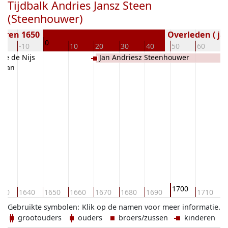
Tijdbalk Andries Jansz Steen
(Steenhouwer)
oren 1650
Overleden ( jaa
0
20
-10
10
20
30
40
50
60
7
tje de Nijs
Jan Andriesz Steenhouwer
elman
1700
630
1640
1650
1660
1670
1680
1690
1710
1
Gebruikte symbolen:
Klik op de namen voor meer informatie.
grootouders
ouders
broers/zussen
kinderen