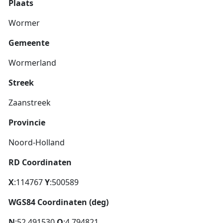
Plaats
Wormer
Gemeente
Wormerland
Streek
Zaanstreek
Provincie
Noord-Holland
RD Coordinaten
X
:114767
Y
:500589
WGS84 Coordinaten (deg)
N
:52.491530
O
:4.794821