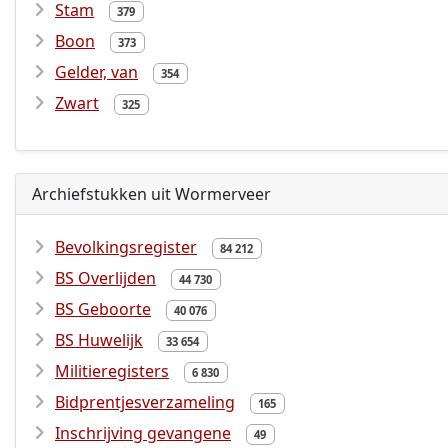
Stam
379
Boon
373
Gelder, van
354
Zwart
325
Archiefstukken uit Wormerveer
Bevolkingsregister
84 212
BS Overlijden
44 730
BS Geboorte
40 076
BS Huwelijk
33 654
Militieregisters
6 830
Bidprentjesverzameling
165
Inschrijving gevangene
49