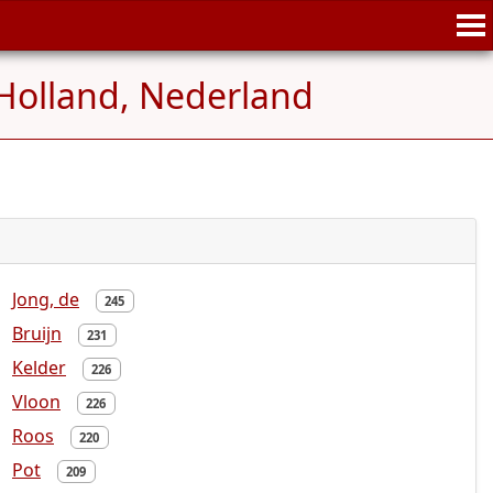
Holland, Nederland
Jong, de
245
Bruijn
231
Kelder
226
Vloon
226
Roos
220
Pot
209