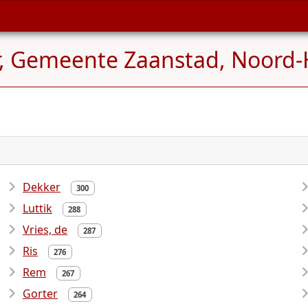
, Gemeente Zaanstad, Noord-
Dekker
300
Luttik
288
Vries, de
287
Ris
276
Rem
267
Gorter
264