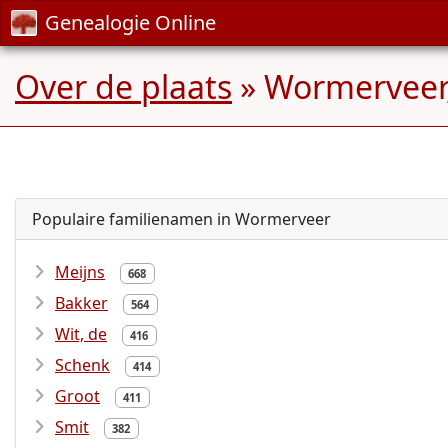
Genealogie Online
Over de plaats
» Wormerveer
Populaire familienamen in Wormerveer
Meijns
668
Bakker
564
Wit, de
416
Schenk
414
Groot
411
Smit
382