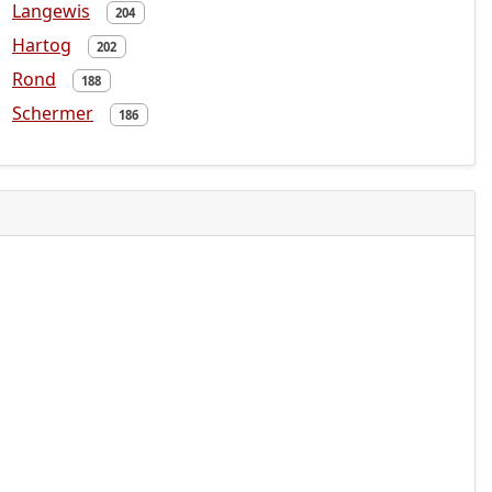
Langewis
204
Hartog
202
Rond
188
Schermer
186