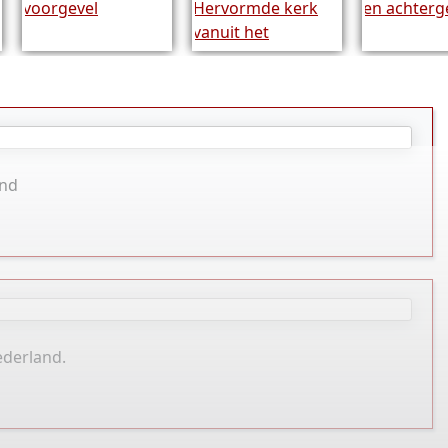
and
ederland.