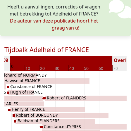
Heeft u aanvullingen, correcties of vragen
met betrekking tot Adelheid of FRANCE?
De auteur van deze publicatie hoort het
graag van u!
Tijdbalk Adelheid of FRANCE
1009
Overled
0
10
10
20
30
40
50
60
70
8
Richard of NORMANDY
Hawise of FRANCE
Constance of FRANCE
LES
Hugh of FRANCE
Robert of FLANDERS
 of ARLES
Henry of FRANCE
Robert of BURGUNDY
Baldwin of FLANDERS
Constance d'YPRES