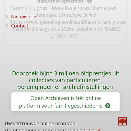
herkomst opnemen:
Karen M Hughes, "More like a forest than a tree!",
database,
Genealogie Online
Nieuwsbrief
(
https://www.genealogieonline.nl/karens-family-tree/
Contact
: benaderd 9 augustus 2026), "Adelheid of FRANCE
(± 1009-1079)".
Doorzoek bijna 3 miljoen bidprentjes uit
collecties van particulieren,
verenigingen en archiefinstellingen
Open Archieven is hét online
platform voor familiegeschiedenis
Uw vertrouwde online bron voor
stamboomonderzoek, verzorgd door
Coret