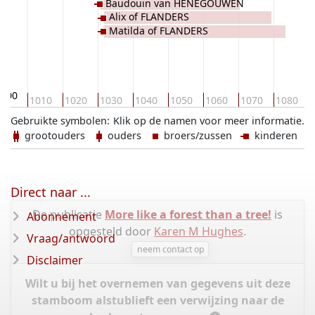
Baudouin van HENEGOUWEN
Alix of FLANDERS
Matilda of FLANDERS
1000
1010
1020
1030
1040
1050
1060
1070
1080
Gebruikte symbolen:
Klik op de namen voor meer informatie.
grootouders
ouders
broers/zussen
kinderen
Direct naar ...
De publicatie
More like a forest than a tree!
is
Abonnement
opgesteld door
Karen M Hughes
.
Vraag/antwoord
neem contact op
Disclaimer
Wilt u bij het overnemen van gegevens uit deze
stamboom alstublieft een verwijzing naar de