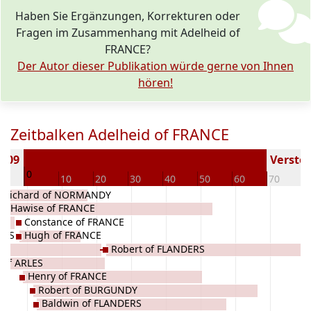
Haben Sie Ergänzungen, Korrekturen oder
Fragen im Zusammenhang mit Adelheid of
FRANCE?
Der Autor dieser Publikation würde gerne von Ihnen
hören!
Zeitbalken Adelheid of FRANCE
1009
Verstor
0
10
10
20
30
40
50
60
70
8
Richard of NORMANDY
Hawise of FRANCE
Constance of FRANCE
LES
Hugh of FRANCE
Robert of FLANDERS
 of ARLES
Henry of FRANCE
Robert of BURGUNDY
Baldwin of FLANDERS