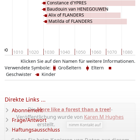
Constance d'YPRES
Baudouin van HENEGOUWEN
Alix of FLANDERS
Matilda of FLANDERS
1000
1010
1020
1030
1040
1050
1060
1070
1080
Klicken Sie auf den Namen für weitere Informationen.
Verwendete Symbole:
Großeltern
Eltern
Geschwister
Kinder
Direkte Links ...
Die
More like a forest than a tree!
-
Abonnement
Veröffentlichung wurde von
Karen M Hughes
Frage/Antwort
erstellt.
nimm Kontakt auf
Haftungsausschluss