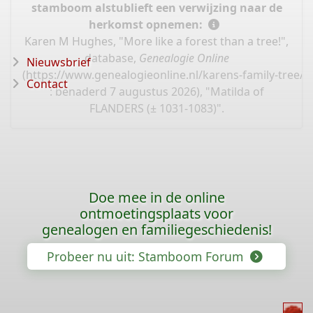
stamboom alstublieft een verwijzing naar de
herkomst opnemen:
Karen M Hughes, "More like a forest than a tree!",
database,
Genealogie Online
Nieuwsbrief
(
https://www.genealogieonline.nl/karens-family-tree/I
Contact
: benaderd 7 augustus 2026), "Matilda of
FLANDERS (± 1031-1083)".
Doe mee in de online
ontmoetingsplaats voor
genealogen en familiegeschiedenis!
Probeer nu uit: Stamboom Forum