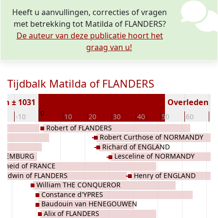
Heeft u aanvullingen, correcties of vragen
met betrekking tot Matilda of FLANDERS?
De auteur van deze publicatie hoort het
graag van u!
Tijdbalk Matilda of FLANDERS
en ± 1031
Overleden ( j
0
0
-10
10
20
30
40
50
60
70
Robert of FLANDERS
Robert Curthose of NORMANDY
Richard of ENGLAND
LUXEMBURG
Lesceline of NORMANDY
elheid of FRANCE
Baldwin of FLANDERS
Henry of ENGLAND
William THE CONQUEROR
Constance d'YPRES
Baudouin van HENEGOUWEN
Alix of FLANDERS