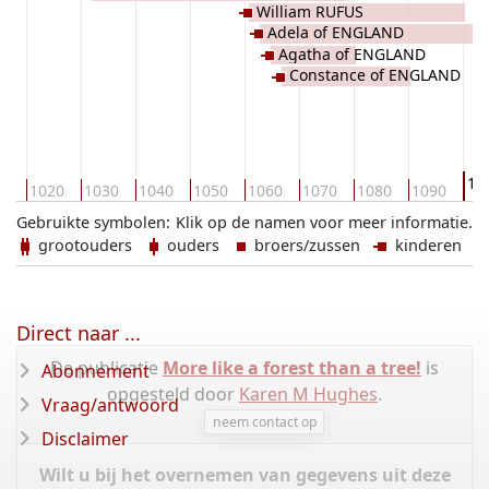
William RUFUS
Adela of ENGLAND
Agatha of ENGLAND
Constance of ENGLAND
11
10
1020
1030
1040
1050
1060
1070
1080
1090
Gebruikte symbolen:
Klik op de namen voor meer informatie.
grootouders
ouders
broers/zussen
kinderen
Direct naar ...
De publicatie
More like a forest than a tree!
is
Abonnement
opgesteld door
Karen M Hughes
.
Vraag/antwoord
neem contact op
Disclaimer
Wilt u bij het overnemen van gegevens uit deze