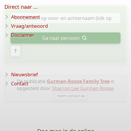
Direct naar ...
Abonnement
Vraag/antwoord
Disclaimer
Ga naar persoon
?
Nieuwsbrief
De publicatie
Gurman-Roose Family Tree
is
Contact
opgesteld door
Sharron Lee Gurman Roose
.
neem contact op