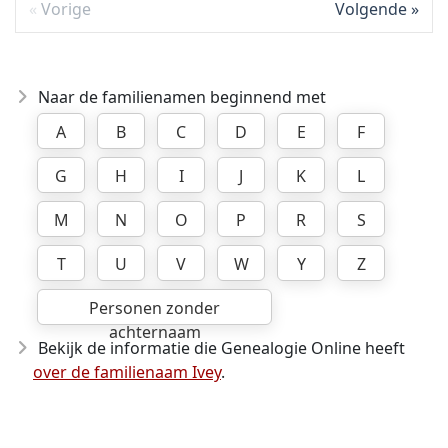
Vorige
Volgende
Naar de familienamen beginnend met
A
B
C
D
E
F
G
H
I
J
K
L
M
N
O
P
R
S
T
U
V
W
Y
Z
Personen zonder
achternaam
Bekijk de informatie die Genealogie Online heeft
over de familienaam Ivey
.