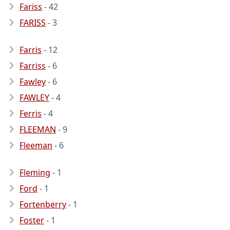
Fariss
- 42
FARISS
- 3
Farris
- 12
Farriss
- 6
Fawley
- 6
FAWLEY
- 4
Ferris
- 4
FLEEMAN
- 9
Fleeman
- 6
Fleming
- 1
Ford
- 1
Fortenberry
- 1
Foster
- 1