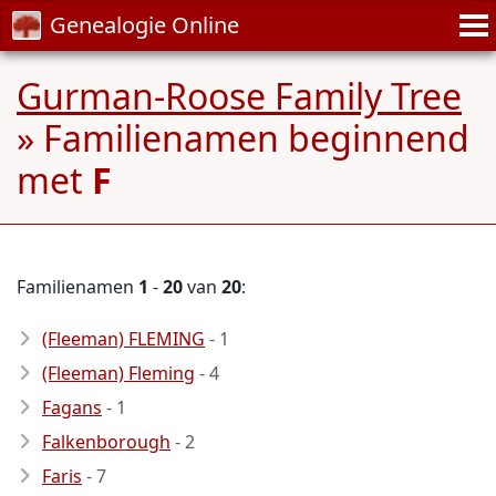
Genealogie Online
Gurman-Roose Family Tree
» Familienamen beginnend
met
F
Familienamen
1
-
20
van
20
:
(Fleeman) FLEMING
- 1
(Fleeman) Fleming
- 4
Fagans
- 1
Falkenborough
- 2
Faris
- 7