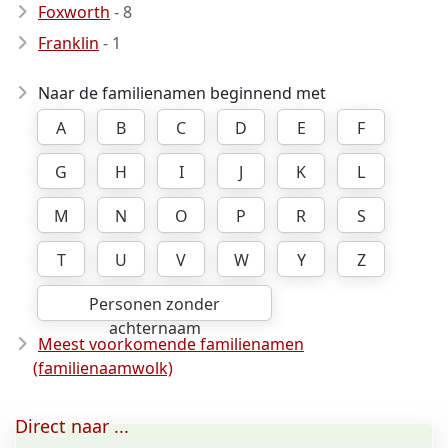
Foxworth
- 8
Franklin
- 1
Naar de familienamen beginnend met
A
B
C
D
E
F
G
H
I
J
K
L
M
N
O
P
R
S
T
U
V
W
Y
Z
Personen zonder
achternaam
Meest voorkomende familienamen
(familienaamwolk)
Direct naar ...