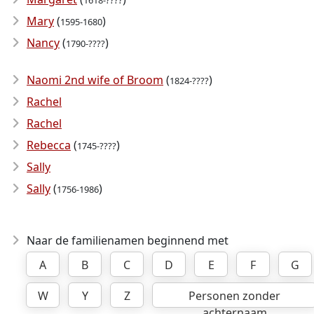
1618-????
Mary
(
)
1595-1680
Nancy
(
)
1790-????
Naomi 2nd wife of Broom
(
)
1824-????
Rachel
Rachel
Rebecca
(
)
1745-????
Sally
Sally
(
)
1756-1986
Naar de familienamen beginnend met
A
B
C
D
E
F
G
W
Y
Z
Personen zonder
achternaam