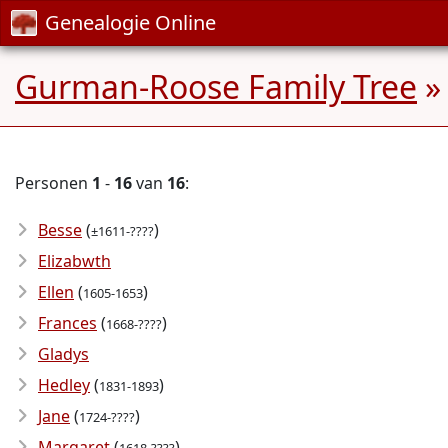
Genealogie Online
Gurman-Roose Family Tree
»
Personen
1
-
16
van
16
:
Besse
(
)
±1611-????
Elizabwth
Ellen
(
)
1605-1653
Frances
(
)
1668-????
Gladys
Hedley
(
)
1831-1893
Jane
(
)
1724-????
Margaret
(
)