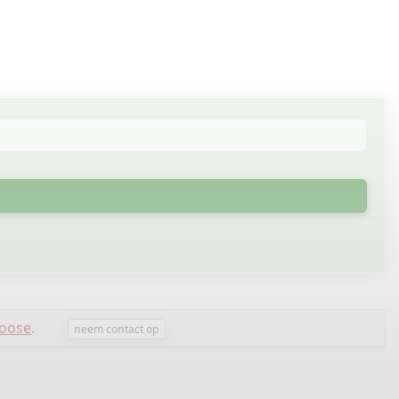
Roose
.
neem contact op