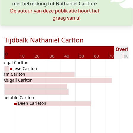
met betrekking tot Nathaniel Carlton?
De auteur van deze publicatie hoort het
graag van u!
Tijdbalk Nathaniel Carlton
32
Overled
0
10
20
30
40
50
60
70
80
Abigal Carlton
Jese Carlton
aham Carlton
Abigail Carlton
ehetable Carlton
Deen Carleton