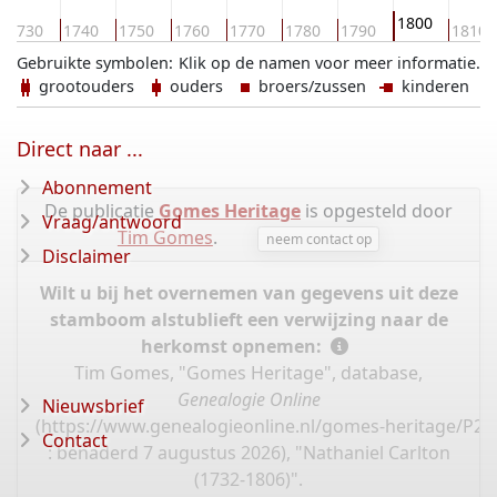
1800
1730
1740
1750
1760
1770
1780
1790
1810
Gebruikte symbolen:
Klik op de namen voor meer informatie.
grootouders
ouders
broers/zussen
kinderen
Direct naar ...
Abonnement
De publicatie
Gomes Heritage
is opgesteld door
Vraag/antwoord
Tim Gomes
.
neem contact op
Disclaimer
Wilt u bij het overnemen van gegevens uit deze
stamboom alstublieft een verwijzing naar de
herkomst opnemen:
Tim Gomes, "Gomes Heritage", database,
Genealogie Online
Nieuwsbrief
(
https://www.genealogieonline.nl/gomes-heritage/P20
Contact
: benaderd 7 augustus 2026), "Nathaniel Carlton
(1732-1806)".