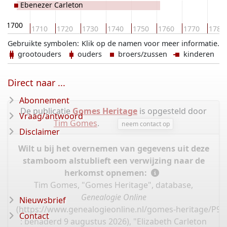
Ebenezer Carleton
1700
1710
1720
1730
1740
1750
1760
1770
1780
Gebruikte symbolen:
Klik op de namen voor meer informatie.
grootouders
ouders
broers/zussen
kinderen
Direct naar ...
Abonnement
De publicatie
Gomes Heritage
is opgesteld door
Vraag/antwoord
Tim Gomes
.
neem contact op
Disclaimer
Wilt u bij het overnemen van gegevens uit deze
stamboom alstublieft een verwijzing naar de
herkomst opnemen:
Tim Gomes, "Gomes Heritage", database,
Genealogie Online
Nieuwsbrief
(
https://www.genealogieonline.nl/gomes-heritage/P92
Contact
: benaderd 9 augustus 2026), "Elizabeth Carleton