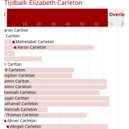
Tijdbalk Elizabeth Carleton
703
Overlede
0
10
20
30
40
50
60
70
80
Aaron Carlton
el Carlton
Mehetabel Carleton
Aaron Carleton
beth Carlton
ard Carleton
ristopher Carleton
njamin Carlton
njamin Carleton
Nehemiah Carleton
Abigail Carlton
Nathaniel Carleton
Hannah Carleton
Thomas Carleton
Abner Carleton
Abigail Carleton