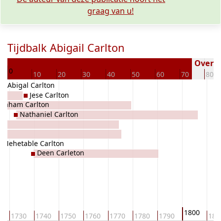
graag van u!
Tijdbalk Abigail Carlton
29
Overled
0
10
20
30
40
50
60
70
80
Abigal Carlton
Jese Carlton
braham Carlton
Nathaniel Carlton
Mehetable Carlton
Deen Carleton
1800
0
1730
1740
1750
1760
1770
1780
1790
181