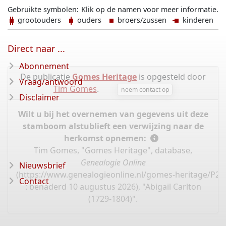
Gebruikte symbolen:
Klik op de namen voor meer informatie.
grootouders
ouders
broers/zussen
kinderen
Direct naar ...
Abonnement
De publicatie
Gomes Heritage
is opgesteld door
Vraag/antwoord
Tim Gomes
.
neem contact op
Disclaimer
Wilt u bij het overnemen van gegevens uit deze
stamboom alstublieft een verwijzing naar de
herkomst opnemen:
Tim Gomes, "Gomes Heritage", database,
Genealogie Online
Nieuwsbrief
(
https://www.genealogieonline.nl/gomes-heritage/P20
Contact
: benaderd 10 augustus 2026), "Abigail Carlton
(1729-1804)".