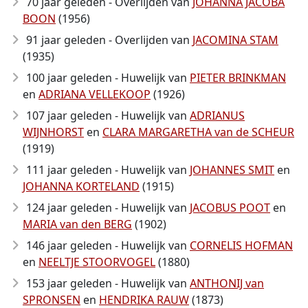
70 jaar geleden - Overlijden van
JOHANNA JACOBA
BOON
(1956)
91 jaar geleden - Overlijden van
JACOMINA STAM
(1935)
100 jaar geleden - Huwelijk van
PIETER BRINKMAN
en
ADRIANA VELLEKOOP
(1926)
107 jaar geleden - Huwelijk van
ADRIANUS
WIJNHORST
en
CLARA MARGARETHA van de SCHEUR
(1919)
111 jaar geleden - Huwelijk van
JOHANNES SMIT
en
JOHANNA KORTELAND
(1915)
124 jaar geleden - Huwelijk van
JACOBUS POOT
en
MARIA van den BERG
(1902)
146 jaar geleden - Huwelijk van
CORNELIS HOFMAN
en
NEELTJE STOORVOGEL
(1880)
153 jaar geleden - Huwelijk van
ANTHONIJ van
SPRONSEN
en
HENDRIKA RAUW
(1873)