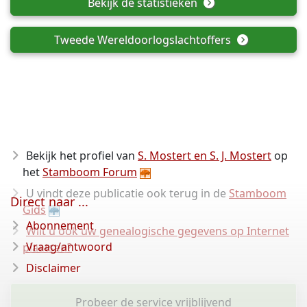
Bekijk de statistieken
Tweede Wereldoorlogslachtoffers
Bekijk het profiel van
S. Mostert en S. J. Mostert
op
het
Stamboom Forum
U vindt deze publicatie ook terug in de
Stamboom
Direct naar ...
Gids
Abonnement
Wilt u ook uw genealogische gegevens op Internet
Vraag/antwoord
plaatsen?
Disclaimer
Probeer de service vrijblijvend