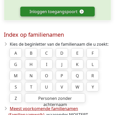
Inloggen toegangspoort
Index op familienamen
Kies de beginletter van de familienaam die u zoekt:
A
B
C
D
E
F
G
H
I
J
K
L
M
N
O
P
Q
R
S
T
U
V
W
Y
Z
Personen zonder
achternaam
Meest voorkomende familienamen
(familienaamwolk)
, waaronder MOSTERT,