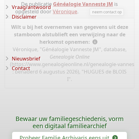
De publicatie
Généalogie Vanneste JM
is
Vraag/antwoord
opgesteld door
Véronique
.
neem contact op
Disclaimer
Wilt u bij het overnemen van gegevens uit deze
stamboom alstublieft een verwijzing naar de
herkomst opnemen:
Véronique, "Généalogie Vanneste JM", database,
Genealogie Online
Nieuwsbrief
(
https://www.genealogieonline.nl/genealogie-vannest
Contact
: benaderd 6 augustus 2026), "HUGUES de BLOIS
I".
Bewaar uw familiegeschiedenis, vorm
een digitaal familiearchief
Probeer Familie Archivaris eens uit