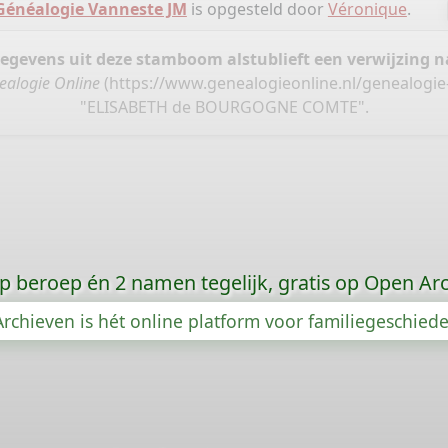
Généalogie Vanneste JM
is opgesteld door
Véronique
.
gegevens uit deze stamboom alstublieft een verwijzing
ealogie Online
(
https://www.genealogieonline.nl/genealogie
"ELISABETH de BOURGOGNE COMTE".
p beroep én 2 namen tegelijk, gratis op Open Ar
rchieven is hét online platform voor familiegeschied