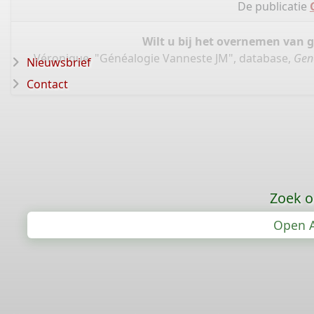
De publicatie
Wilt u bij het overnemen van 
Véronique, "Généalogie Vanneste JM", database,
Gen
Nieuwsbrief
Contact
Zoek o
Open A