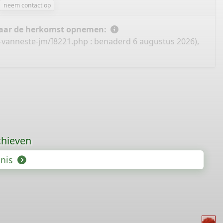
neem contact op
 naar de herkomst opnemen:
-vanneste-jm/I8221.php
: benaderd 6 augustus 2026),
chieven
enis