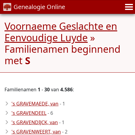
Genealogie Online
Voornaeme Geslachte en
Eenvoudige Luyde
»
Familienamen beginnend
met
S
Familienamen
1
-
30
van
4.586
:
's GRAVEMAEDE, van
- 1
's GRAVENDEEL
- 6
's GRAVENDIJCK, van
- 1
's GRAVENWEERT, van
- 2