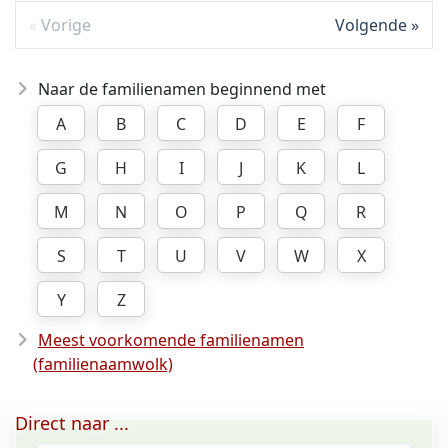
Vorige
Volgende
Naar de familienamen beginnend met
A
B
C
D
E
F
G
H
I
J
K
L
M
N
O
P
Q
R
S
T
U
V
W
X
Y
Z
Meest voorkomende familienamen
(familienaamwolk)
Direct naar ...