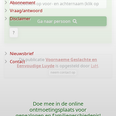
Abonnement
Vraag/antwoord
Disclaimer
Ga naar persoon
?
Nieuwsbrief
De publicatie
Voornaeme Geslachte en
Contact
Eenvoudige Luyde
is opgesteld door
LvH
.
neem contact op
Doe mee in de online
ontmoetingsplaats voor
genealogen en familiegeschiedenis!