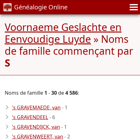
Généalogie Online
Voornaeme Geslachte en
Eenvoudige Luyde
» Noms
de famille commençant par
S
Noms de famille
1
-
30
de
4 586
:
's GRAVEMAEDE, van
- 1
's GRAVENDEEL
- 6
's GRAVENDIJCK, van
- 1
's GRAVENWEERT, van
- 2