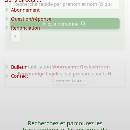
Abonnement
Question/réponse
Allez à personne
Renonciation
?
La publication
Voornaeme Geslachte en
Bulletin
Eenvoudige Luyde
a été préparée par
LvH
.
Contact
contacter l'auteur
Recherchez et parcourez les
transcriptions et les résumés de