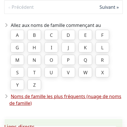
Précédent
Suivant
Allez aux noms de famille commençant au
A
B
C
D
E
F
G
H
I
J
K
L
M
N
O
P
Q
R
S
T
U
V
W
X
Y
Z
Noms de famille les plus fréquents (nuage de noms
de famille)
Liens directs ...