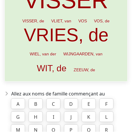
VISSER
VISSER, de
VLIET, van
VOS
VOS, de
VRIES, de
WIEL, van der
WIJNGAARDEN, van
WIT, de
ZEEUW, de
Allez aux noms de famille commençant au
A
B
C
D
E
F
G
H
I
J
K
L
M
N
O
P
Q
R