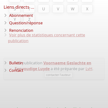
Liens directs ...
S
T
U
V
W
X
Abonnement
Y
Z
Question/réponse
Renonciation
Voir plus de statistiques concernant cette
publication
Bulletin
La publication
Voornaeme Geslachte en
Eenvoudige Luyde
a été préparée par
LvH
.
Contact
contacter l'auteur