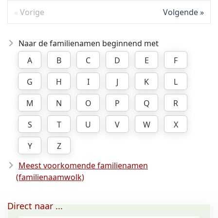
Vorige
Volgende
Naar de familienamen beginnend met
A
B
C
D
E
F
G
H
I
J
K
L
M
N
O
P
Q
R
S
T
U
V
W
X
Y
Z
Meest voorkomende familienamen
(familienaamwolk)
Direct naar ...