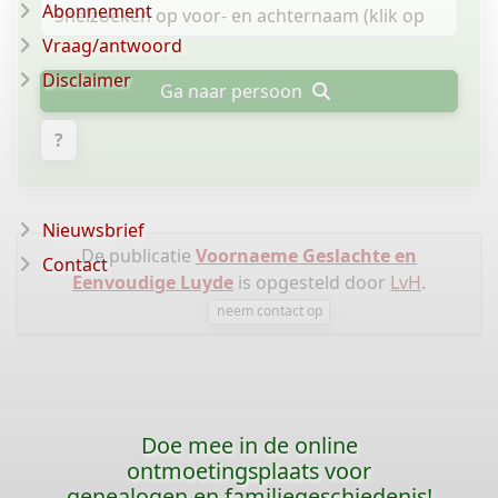
Abonnement
Vraag/antwoord
Disclaimer
Ga naar persoon
?
Nieuwsbrief
De publicatie
Voornaeme Geslachte en
Contact
Eenvoudige Luyde
is opgesteld door
LvH
.
neem contact op
Doe mee in de online
ontmoetingsplaats voor
genealogen en familiegeschiedenis!