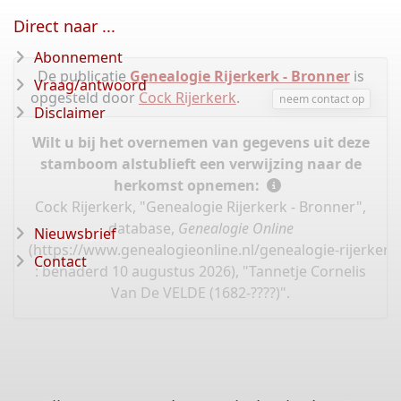
Direct naar ...
Abonnement
De publicatie
Genealogie Rijerkerk - Bronner
is
Vraag/antwoord
opgesteld door
Cock Rijerkerk
.
neem contact op
Disclaimer
Wilt u bij het overnemen van gegevens uit deze
stamboom alstublieft een verwijzing naar de
herkomst opnemen:
Cock Rijerkerk, "Genealogie Rijerkerk - Bronner",
database,
Genealogie Online
Nieuwsbrief
(
https://www.genealogieonline.nl/genealogie-rijerker
Contact
: benaderd 10 augustus 2026), "Tannetje Cornelis
Van De VELDE (1682-????)".