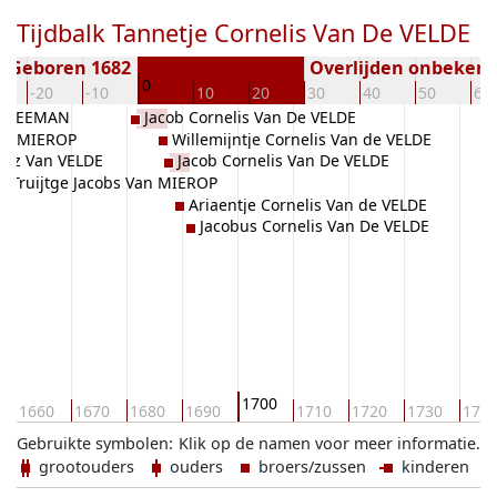
Tijdbalk Tannetje Cornelis Van De VELDE
Geboren 1682
Overlijden onbeken
0
-20
-10
10
20
30
40
50
60
s BREEMAN
Jacob Cornelis Van De VELDE
Van MIEROP
Willemijntje Cornelis Van de VELDE
ansz Van VELDE
Jacob Cornelis Van De VELDE
Truijtge Jacobs Van MIEROP
Ariaentje Cornelis Van de VELDE
Jacobus Cornelis Van De VELDE
1700
1660
1670
1680
1690
1710
1720
1730
174
Gebruikte symbolen:
Klik op de namen voor meer informatie.
grootouders
ouders
broers/zussen
kinderen