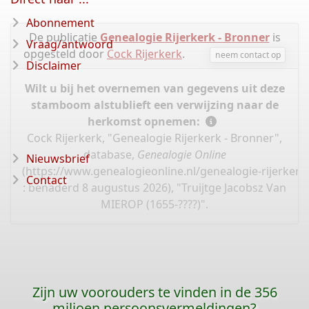
Abonnement
De publicatie
Genealogie Rijerkerk - Bronner
is
Vraag/antwoord
opgesteld door
Cock Rijerkerk
.
neem contact op
Disclaimer
Wilt u bij het overnemen van gegevens uit deze
stamboom alstublieft een verwijzing naar de
herkomst opnemen:
Cock Rijerkerk, "Genealogie Rijerkerk - Bronner",
database,
Genealogie Online
Nieuwsbrief
(
https://www.genealogieonline.nl/genealogie-rijerker
Contact
: benaderd 8 augustus 2026), "Truijtge Jacobsz Van
MIEROP (1655-????)".
Zijn uw voorouders te vinden in de 356
miljoen persoonsvermeldingen?