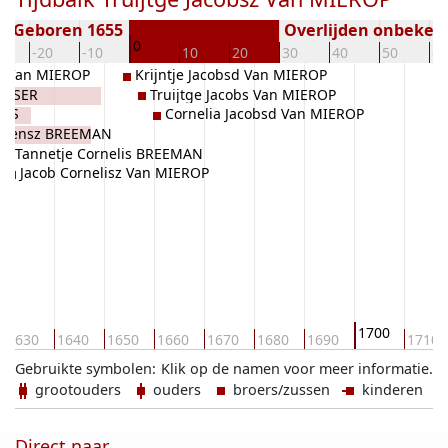
Geboren 1655
Overlijden onbeken
0
0
-20
-10
10
20
30
40
50
60
sz Van MIEROP
Krijntje Jacobsd Van MIEROP
UIJSER
Truijtge Jacobs Van MIEROP
ANS
Cornelia Jacobsd Van MIEROP
riaensz BREEMAN
Tannetje Cornelis BREEMAN
Jacob Cornelisz Van MIEROP
1700
1630
1640
1650
1660
1670
1680
1690
1710
Gebruikte symbolen:
Klik op de namen voor meer informatie.
grootouders
ouders
broers/zussen
kinderen
Direct naar ...